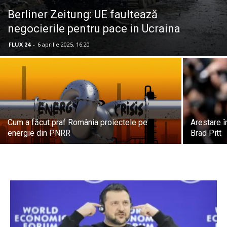
Berliner Zeitung: UE faultează
negocierile pentru pace in Ucraina
FLUX 24
-
6 aprilie 2025, 16:20
Cum a făcut praf România proiectele pe
Arestare î
energie din PNRR
Brad Pitt