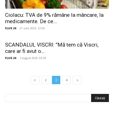
Ciolacu: TVA de 9% rămâne la mâncare, la
medicamente. De ce...
FLUX 24
-
21 iulie 2023, 12:06
SCANDALUL VISCRI: ”Mă tem că Viscri,
care ar fi avut o...
FLUX 24
-
7 august 2020, 03:39
2
3
4