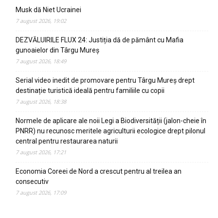
Musk dă Niet Ucrainei
7 august 2026, 19:02
DEZVĂLUIRILE FLUX 24: Justiția dă de pământ cu Mafia
gunoaielor din Târgu Mureș
7 august 2026, 18:49
Serial video inedit de promovare pentru Târgu Mureș drept
destinație turistică ideală pentru familiile cu copii
7 august 2026, 18:38
Normele de aplicare ale noii Legi a Biodiversității (jalon-cheie în
PNRR) nu recunosc meritele agriculturii ecologice drept pilonul
central pentru restaurarea naturii
7 august 2026, 17:21
Economia Coreei de Nord a crescut pentru al treilea an
consecutiv
7 august 2026, 17:09