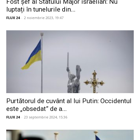
Fost șef al Statului Major israelian: Nu
luptați în tunelurile din...
FLUX 24
-
2 noiembrie 2023, 19:47
Purtătorul de cuvânt al lui Putin: Occidentul
este „obsedat” de a...
FLUX 24
-
23 septembrie 2024, 15:36