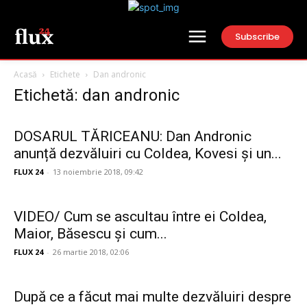
Subscribe
Acasă
Etichete
Dan andronic
Etichetă: dan andronic
DOSARUL TĂRICEANU: Dan Andronic
anunță dezvăluiri cu Coldea, Kovesi și un...
FLUX 24
-
13 noiembrie 2018, 09:42
VIDEO/ Cum se ascultau între ei Coldea,
Maior, Băsescu și cum...
FLUX 24
-
26 martie 2018, 02:06
După ce a făcut mai multe dezvăluiri despre