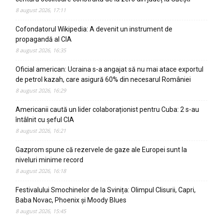
8 august 2026, 17:11
Cofondatorul Wikipedia: A devenit un instrument de
propagandă al CIA
8 august 2026, 16:35
Oficial american: Ucraina s-a angajat să nu mai atace exportul
de petrol kazah, care asigură 60% din necesarul României
8 august 2026, 16:29
Americanii caută un lider colaboraționist pentru Cuba: 2 s-au
întâlnit cu șeful CIA
8 august 2026, 16:21
Gazprom spune că rezervele de gaze ale Europei sunt la
niveluri minime record
8 august 2026, 16:18
Festivalului Smochinelor de la Svinița: Olimpul Clisurii, Capri,
Baba Novac, Phoenix și Moody Blues
8 august 2026, 15:45