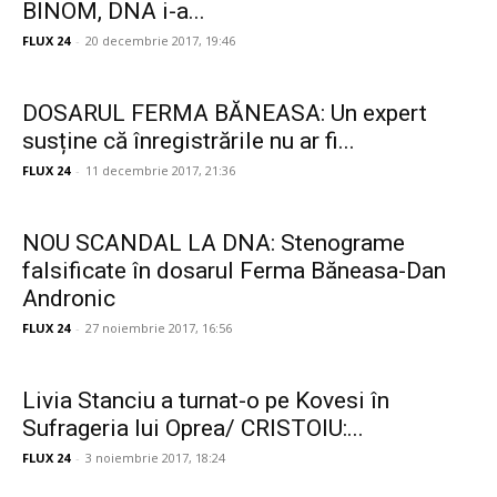
BINOM, DNA i-a...
FLUX 24
-
20 decembrie 2017, 19:46
DOSARUL FERMA BĂNEASA: Un expert
susține că înregistrările nu ar fi...
FLUX 24
-
11 decembrie 2017, 21:36
NOU SCANDAL LA DNA: Stenograme
falsificate în dosarul Ferma Băneasa-Dan
Andronic
FLUX 24
-
27 noiembrie 2017, 16:56
Livia Stanciu a turnat-o pe Kovesi în
Sufrageria lui Oprea/ CRISTOIU:...
FLUX 24
-
3 noiembrie 2017, 18:24