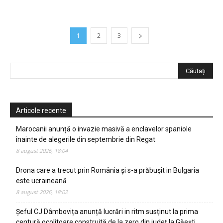
1
2
3
Articole recente
Marocanii anunță o invazie masivă a enclavelor spaniole
înainte de alegerile din septembrie din Regat
8 august 2026, 18:04
Drona care a trecut prin România și s-a prăbușit in Bulgaria
este ucraineană
8 august 2026, 18:02
Șeful CJ Dâmbovița anunță lucrări in ritm susținut la prima
centură ocolitoare construită de la zero din județ la Găești