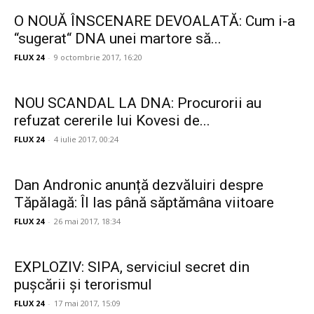
O NOUĂ ÎNSCENARE DEVOALATĂ: Cum i-a
“sugerat“ DNA unei martore să...
FLUX 24
-
9 octombrie 2017, 16:20
NOU SCANDAL LA DNA: Procurorii au
refuzat cererile lui Kovesi de...
FLUX 24
-
4 iulie 2017, 00:24
Dan Andronic anunță dezvăluiri despre
Tăpălagă: Îl las până săptămâna viitoare
FLUX 24
-
26 mai 2017, 18:34
EXPLOZIV: SIPA, serviciul secret din
pușcării și terorismul
FLUX 24
-
17 mai 2017, 15:09