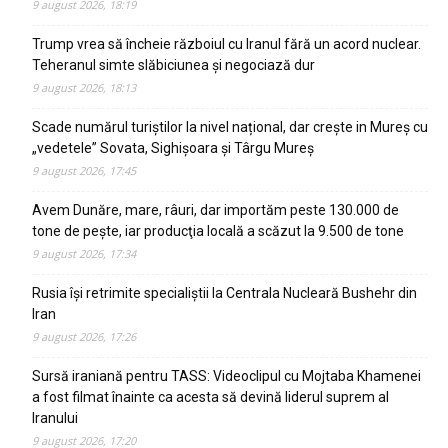
9 august 2026, 18:19
Trump vrea să încheie războiul cu Iranul fără un acord nuclear.
Teheranul simte slăbiciunea și negociază dur
9 august 2026, 18:13
Scade numărul turiștilor la nivel național, dar crește in Mureș cu
„vedetele” Sovata, Sighișoara și Târgu Mureș
9 august 2026, 17:45
Avem Dunăre, mare, râuri, dar importăm peste 130.000 de
tone de pește, iar producţia locală a scăzut la 9.500 de tone
9 august 2026, 17:34
Rusia își retrimite specialiștii la Centrala Nucleară Bushehr din
Iran
9 august 2026, 17:26
Sursă iraniană pentru TASS: Videoclipul cu Mojtaba Khamenei
a fost filmat înainte ca acesta să devină liderul suprem al
Iranului
9 august 2026, 17:20