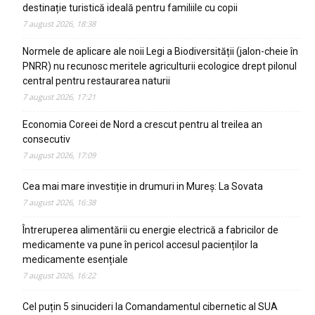
destinație turistică ideală pentru familiile cu copii
7 august 2026, 18:38
Normele de aplicare ale noii Legi a Biodiversității (jalon-cheie în
PNRR) nu recunosc meritele agriculturii ecologice drept pilonul
central pentru restaurarea naturii
7 august 2026, 17:21
Economia Coreei de Nord a crescut pentru al treilea an
consecutiv
7 august 2026, 17:09
Cea mai mare investiție in drumuri in Mureș: La Sovata
7 august 2026, 16:38
Întreruperea alimentării cu energie electrică a fabricilor de
medicamente va pune în pericol accesul pacienților la
medicamente esențiale
7 august 2026, 16:22
Cel puțin 5 sinucideri la Comandamentul cibernetic al SUA