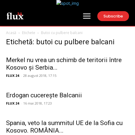
Subscribe
Acasă
Etichete
Butoi cu pulbere balcani
Etichetă: butoi cu pulbere balcani
Merkel nu vrea un schimb de teritorii între
Kosovo și Serbia...
FLUX 24
-
28 august 2018, 17:15
Erdogan cucerește Balcanii
FLUX 24
-
16 mai 2018, 17:23
Spania, veto la summitul UE de la Sofia cu
Kosovo. ROMÂNIA...