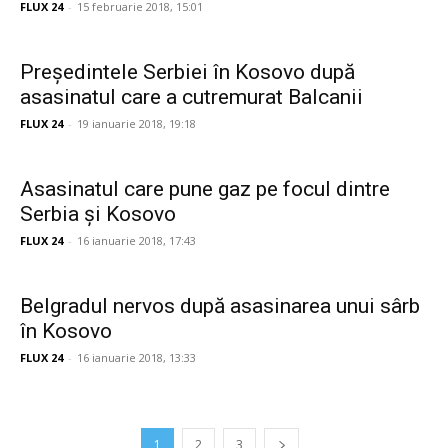
FLUX 24
-
15 februarie 2018, 15:01
Președintele Serbiei în Kosovo după
asasinatul care a cutremurat Balcanii
FLUX 24
-
19 ianuarie 2018, 19:18
Asasinatul care pune gaz pe focul dintre
Serbia și Kosovo
FLUX 24
-
16 ianuarie 2018, 17:43
Belgradul nervos după asasinarea unui sârb
în Kosovo
FLUX 24
-
16 ianuarie 2018, 13:33
1
2
3