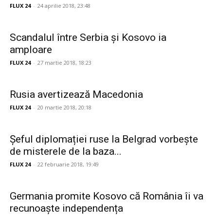
FLUX 24
-
24 aprilie 2018, 23:48
Scandalul între Serbia și Kosovo ia
amploare
FLUX 24
-
27 martie 2018, 18:23
Rusia avertizează Macedonia
FLUX 24
-
20 martie 2018, 20:18
Șeful diplomației ruse la Belgrad vorbește
de misterele de la baza...
FLUX 24
-
22 februarie 2018, 19:49
Germania promite Kosovo că România îi va
recunoaște independența