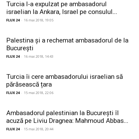
Turcia l-a expulzat pe ambasadorul
israelian la Ankara, Israel pe consulul...
FLUX 24
-
16 mai 2018, 19:05
Palestina și a rechemat ambasadorul de la
București
FLUX 24
-
16 mai 2018, 14:43
Turcia îi cere ambasadorului israelian să
părăsească țara
FLUX 24
-
15 mai 2018, 22:06
Ambasadorul palestinian la București îl
acuză pe Liviu Dragnea: Mahmoud Abbas...
FLUX 24
-
15 mai 2018, 20:44