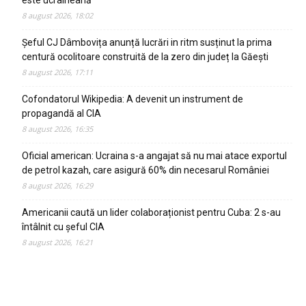
este ucraineană
8 august 2026, 18:02
Șeful CJ Dâmbovița anunță lucrări in ritm susținut la prima
centură ocolitoare construită de la zero din județ la Găești
8 august 2026, 17:11
Cofondatorul Wikipedia: A devenit un instrument de
propagandă al CIA
8 august 2026, 16:35
Oficial american: Ucraina s-a angajat să nu mai atace exportul
de petrol kazah, care asigură 60% din necesarul României
8 august 2026, 16:29
Americanii caută un lider colaboraționist pentru Cuba: 2 s-au
întâlnit cu șeful CIA
8 august 2026, 16:21