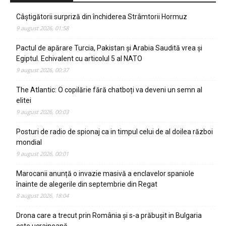
Câștigătorii surpriză din închiderea Strâmtorii Hormuz
9 august 2026, 01:58
Pactul de apărare Turcia, Pakistan și Arabia Saudită vrea și
Egiptul. Echivalent cu articolul 5 al NATO
9 august 2026, 00:37
The Atlantic: O copilărie fără chatboți va deveni un semn al
elitei
9 august 2026, 00:03
Posturi de radio de spionaj ca in timpul celui de al doilea război
mondial
9 august 2026, 00:01
Marocanii anunță o invazie masivă a enclavelor spaniole
înainte de alegerile din septembrie din Regat
8 august 2026, 18:04
Drona care a trecut prin România și s-a prăbușit in Bulgaria