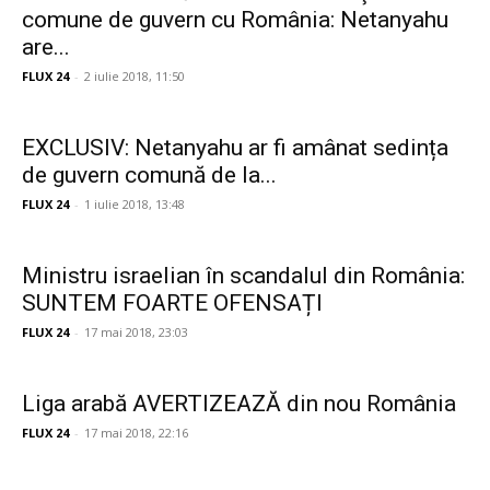
comune de guvern cu România: Netanyahu
are...
FLUX 24
-
2 iulie 2018, 11:50
EXCLUSIV: Netanyahu ar fi amânat sedința
de guvern comună de la...
FLUX 24
-
1 iulie 2018, 13:48
Ministru israelian în scandalul din România:
SUNTEM FOARTE OFENSAȚI
FLUX 24
-
17 mai 2018, 23:03
Liga arabă AVERTIZEAZĂ din nou România
FLUX 24
-
17 mai 2018, 22:16