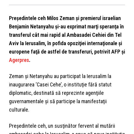
Preşedintele ceh Milos Zeman şi premierul israelian
Benjamin Netanyahu şi-au exprimat marţi speranţa în
transferul cât mai rapid al Ambasadei Cehiei din Tel
Aviv la Ierusalim, în pofida opoziţiei internaţionale şi
europene faţă de astfel de transferuri, potrivit AFP și
Agerpres
.
Zeman şi Netanyahu au participat la Ierusalim la
inaugurarea ‘Casei Cehe’, o instituţie fără statut
diplomatic, destinată să reprezinte agenţiile
guvernamentale şi să participe la manifestaţii
culturale.
Preşedintele ceh, un susţinător fervent al mutării