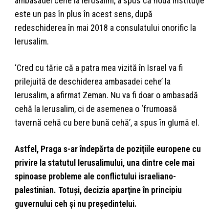
ambasadei cehe la Ierusalim, a spus că noua instituţie
este un pas în plus în acest sens, după
redeschiderea în mai 2018 a consulatului onorific la
Ierusalim.
‘Cred cu tărie că a patra mea vizită în Israel va fi
prilejuită de deschiderea ambasadei cehe’ la
Ierusalim, a afirmat Zeman. Nu va fi doar o ambasadă
cehă la Ierusalim, ci de asemenea o ‘frumoasă
tavernă cehă cu bere bună cehă’, a spus în glumă el.
Astfel, Praga s-ar îndepărta de poziţiile europene cu
privire la statutul Ierusalimului, una dintre cele mai
spinoase probleme ale conflictului israeliano-
palestinian. Totuşi, decizia aparţine în principiu
guvernului ceh şi nu preşedintelui.