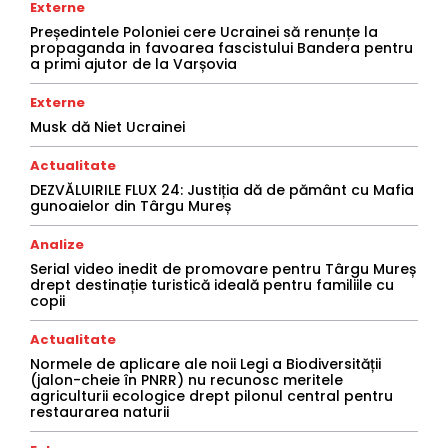
Externe
Președintele Poloniei cere Ucrainei să renunțe la
propaganda in favoarea fascistului Bandera pentru
a primi ajutor de la Varșovia
Externe
Musk dă Niet Ucrainei
Actualitate
DEZVĂLUIRILE FLUX 24: Justiția dă de pământ cu Mafia
gunoaielor din Târgu Mureș
Analize
Serial video inedit de promovare pentru Târgu Mureș
drept destinație turistică ideală pentru familiile cu
copii
Actualitate
Normele de aplicare ale noii Legi a Biodiversității
(jalon-cheie în PNRR) nu recunosc meritele
agriculturii ecologice drept pilonul central pentru
restaurarea naturii