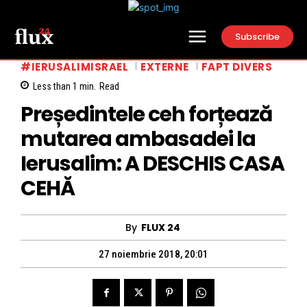
Subscribe
#IERUSALIMISRAEL
EXTERNE
FAPT DIVERS
Less than 1
min.
Read
Președintele ceh forțează
mutarea ambasadei la
Ierusalim: A DESCHIS CASA
CEHĂ
By
FLUX 24
27 noiembrie 2018, 20:01