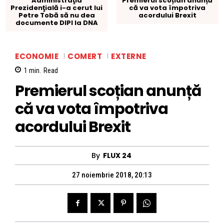
Administraţia
Premierul scoțian anunță
Prezidenţială i-a cerut lui
că va vota împotriva
Petre Tobă să nu dea
acordului Brexit
documente DIPI la DNA