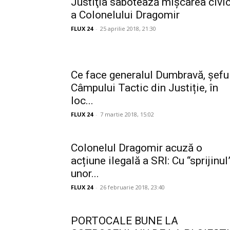
Justiţia sabotează mişcarea civi
a Colonelului Dragomir
FLUX 24
-
25 aprilie 2018, 21:30
Ce face generalul Dumbravă, șefu
Câmpului Tactic din Justiție, în
loc...
FLUX 24
-
7 martie 2018, 15:02
Colonelul Dragomir acuză o
acțiune ilegală a SRI: Cu “sprijinul
unor...
FLUX 24
-
26 februarie 2018, 23:40
PORTOCALE BUNE LA