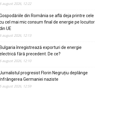
6 august 2026, 12:22
Gospodăriile din România se află deja printre cele
cu cel mai mic consum final de energie pe locuitor
din UE
6 august 2026, 12:13
Bulgaria înregistrează exporturi de energie
electrică fără precedent. De ce?
6 august 2026, 12:10
Jurnalistul progresist Florin Negruțiu deplânge
înfrângerea Germaniei naziste
5 august 2026, 12:59