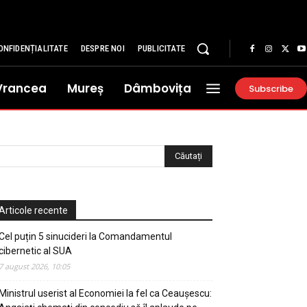
ONFIDENȚIALITATE
DESPRE NOI
PUBLICITATE
Vrancea
Mureș
Dâmbovița
Subscribe
Articole recente
Cel puțin 5 sinucideri la Comandamentul
cibernetic al SUA
7 august 2026, 10:05
Ministrul userist al Economiei la fel ca Ceaușescu: