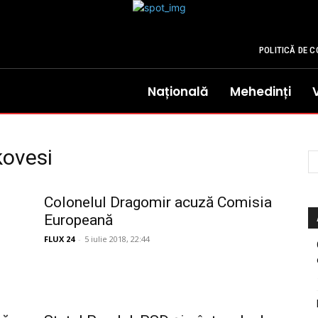
POLITICĂ DE C
Națională
Mehedinți
kovesi
Colonelul Dragomir acuză Comisia
Europeană
FLUX 24
-
5 iulie 2018, 22:44