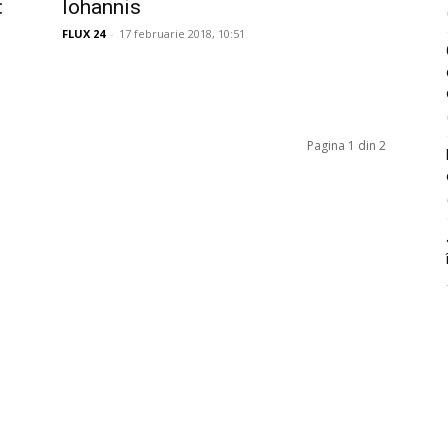
:
Iohannis
FLUX 24
-
17 februarie 2018, 10:51
Pagina 1 din 2