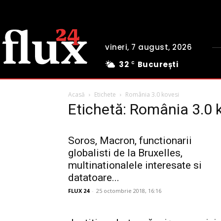
vineri, 7 august, 2026
32
București
C
Acasă
Etichete
România 3.0 kovesi
Etichetă: România 3.0 
Soros, Macron, functionarii
globalisti de la Bruxelles,
multinationalele interesate si
datatoare...
FLUX 24
-
25 octombrie 2018, 16:16