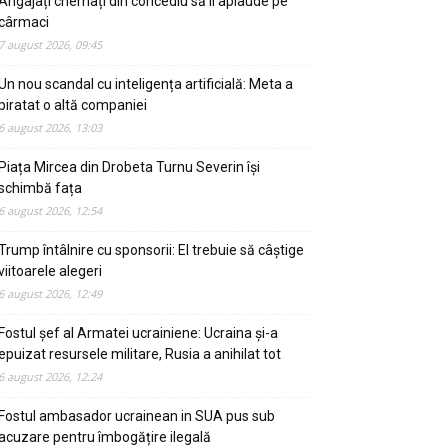
Angajați chemați din concediu să îl aplaude pe
cârmaci
7 august 2026, 09:45
Un nou scandal cu inteligența artificială: Meta a
piratat o altă companiei
6 august 2026, 13:03
Piața Mircea din Drobeta Turnu Severin își
schimbă fața
6 august 2026, 12:54
Trump întâlnire cu sponsorii: El trebuie să câștige
viitoarele alegeri
6 august 2026, 12:49
Fostul șef al Armatei ucrainiene: Ucraina și-a
epuizat resursele militare, Rusia a anihilat tot
6 august 2026, 12:24
Fostul ambasador ucrainean in SUA pus sub
acuzare pentru îmbogățire ilegală