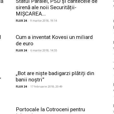
că
Statul Paralel, PSD și cântecele de
sirenă ale noii Securității-
MIȘCAREA...
FLUX 24
-
9 martie 2018, 19:14
l
Cum a inventat Kovesi un miliard
de euro
FLUX 24
-
6 martie 2018, 14:55
„Bot are niște badigarzi plătiți din
”
banii noștri”
FLUX 24
-
17 februarie 2018, 20:49
Portocale la Cotroceni pentru