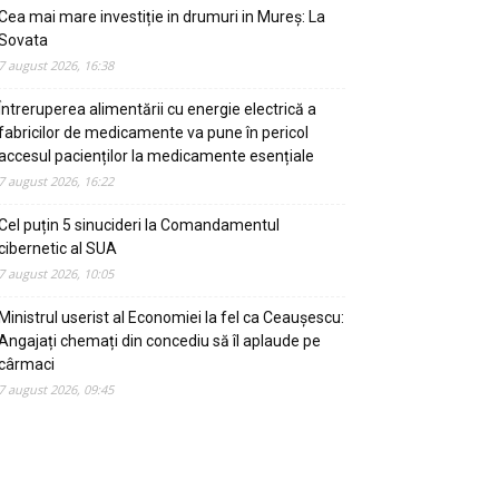
Cea mai mare investiție in drumuri in Mureș: La
Sovata
7 august 2026, 16:38
Întreruperea alimentării cu energie electrică a
fabricilor de medicamente va pune în pericol
accesul pacienților la medicamente esențiale
7 august 2026, 16:22
Cel puțin 5 sinucideri la Comandamentul
cibernetic al SUA
7 august 2026, 10:05
Ministrul userist al Economiei la fel ca Ceaușescu:
Angajați chemați din concediu să îl aplaude pe
cârmaci
7 august 2026, 09:45