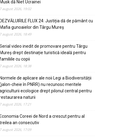
Musk dă Niet Ucrainei
7 august 2026, 19:02
DEZVĂLUIRILE FLUX 24: Justiția dă de pământ cu
Mafia gunoaielor din Târgu Mureș
7 august 2026, 18:49
Serial video inedit de promovare pentru Târgu
Mureș drept destinație turistică ideală pentru
familiile cu copii
7 august 2026, 18:38
Normele de aplicare ale noii Legi a Biodiversității
(jalon-cheie în PNRR) nu recunosc meritele
agriculturii ecologice drept pilonul central pentru
restaurarea naturii
7 august 2026, 17:21
Economia Coreei de Nord a crescut pentru al
treilea an consecutiv
7 august 2026, 17:09