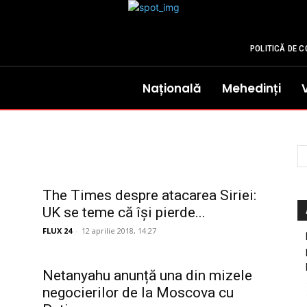
POLITICĂ DE C
Națională
Mehedinți
The Times despre atacarea Siriei:
UK se teme că își pierde...
FLUX 24
-
12 aprilie 2018, 14:27
Netanyahu anunță una din mizele
negocierilor de la Moscova cu