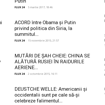
Putin
FLUX 24
-
5 martie 2017, 18:46
i
ACORD între Obama şi Putin
privind politica din Siria, la
summitul...
FLUX 24
-
15 noiembrie 2015, 21:57
MUTĂRI DE ŞAH CHEIE: CHINA SE
v
ALĂTURĂ RUSIEI ÎN RAIDURILE
AERIENE...
FLUX 24
-
2 octombrie 2015, 16:11
DEUSTCHE WELLE: Americanii și
occidentalii sunt pe cale să-şi
celebreze falimentul...