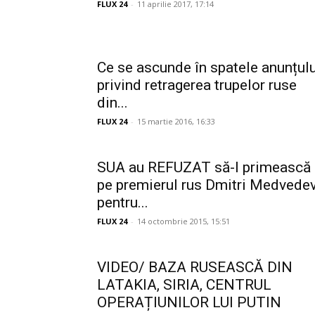
FLUX 24
-
11 aprilie 2017, 17:14
Ce se ascunde în spatele anunțulu
privind retragerea trupelor ruse
din...
FLUX 24
-
15 martie 2016, 16:33
SUA au REFUZAT să-l primească
pe premierul rus Dmitri Medvede
pentru...
FLUX 24
-
14 octombrie 2015, 15:51
VIDEO/ BAZA RUSEASCĂ DIN
LATAKIA, SIRIA, CENTRUL
OPERAȚIUNILOR LUI PUTIN