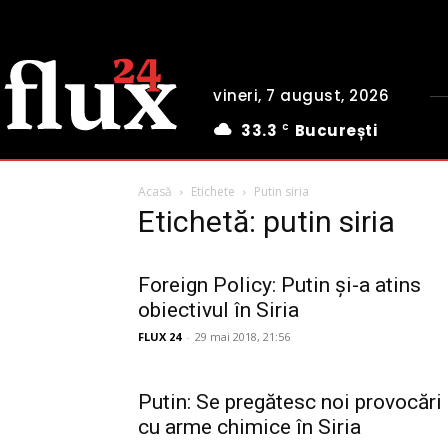
vineri, 7 august, 2026
33.3
București
C
Acasă
Etichete
Putin siria
Etichetă: putin siria
Foreign Policy: Putin și-a atins
obiectivul în Siria
FLUX 24
-
29 mai 2018, 21:56
Putin: Se pregătesc noi provocări
cu arme chimice în Siria