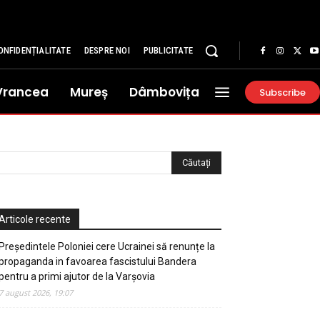
ONFIDENȚIALITATE
DESPRE NOI
PUBLICITATE
Vrancea
Mureș
Dâmbovița
Subscribe
Articole recente
Președintele Poloniei cere Ucrainei să renunțe la
propaganda in favoarea fascistului Bandera
pentru a primi ajutor de la Varșovia
7 august 2026, 19:07