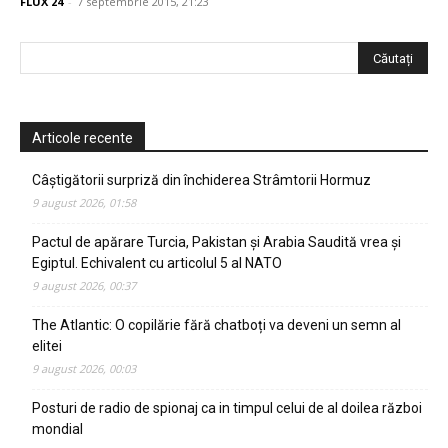
FLUX 24
-
7 septembrie 2015, 21:23
Articole recente
Câștigătorii surpriză din închiderea Strâmtorii Hormuz
9 august 2026, 01:58
Pactul de apărare Turcia, Pakistan și Arabia Saudită vrea și
Egiptul. Echivalent cu articolul 5 al NATO
9 august 2026, 00:37
The Atlantic: O copilărie fără chatboți va deveni un semn al
elitei
9 august 2026, 00:03
Posturi de radio de spionaj ca in timpul celui de al doilea război
mondial