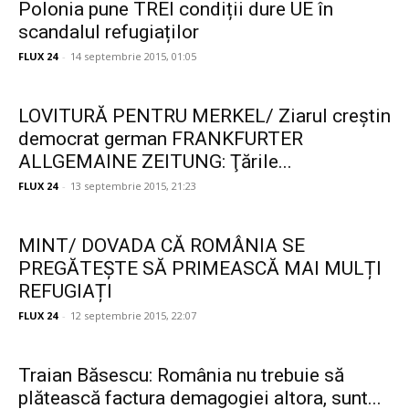
Polonia pune TREI condiții dure UE în
scandalul refugiaților
FLUX 24
-
14 septembrie 2015, 01:05
LOVITURĂ PENTRU MERKEL/ Ziarul creștin
democrat german FRANKFURTER
ALLGEMAINE ZEITUNG: Ţările...
FLUX 24
-
13 septembrie 2015, 21:23
MINT/ DOVADA CĂ ROMÂNIA SE
PREGĂTEȘTE SĂ PRIMEASCĂ MAI MULȚI
REFUGIAȚI
FLUX 24
-
12 septembrie 2015, 22:07
Traian Băsescu: România nu trebuie să
plătească factura demagogiei altora, sunt...