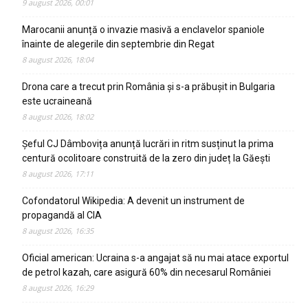
9 august 2026, 00:01
Marocanii anunță o invazie masivă a enclavelor spaniole
înainte de alegerile din septembrie din Regat
8 august 2026, 18:04
Drona care a trecut prin România și s-a prăbușit in Bulgaria
este ucraineană
8 august 2026, 18:02
Șeful CJ Dâmbovița anunță lucrări in ritm susținut la prima
centură ocolitoare construită de la zero din județ la Găești
8 august 2026, 17:11
Cofondatorul Wikipedia: A devenit un instrument de
propagandă al CIA
8 august 2026, 16:35
Oficial american: Ucraina s-a angajat să nu mai atace exportul
de petrol kazah, care asigură 60% din necesarul României
8 august 2026, 16:29