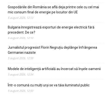
Gospodăriile din România se află deja printre cele cu cel mai
mic consum final de energie pe locuitor din UE
6 august 2026, 12:13
Bulgaria înregistrează exporturi de energie electrică fără
precedent. De ce?
6 august 2026, 12:10
Jurnalistul progresist Florin Negruțiu deplânge înfrângerea
Germaniei naziste
5 august 2026, 12:59
Modele de inteligență artificială au încercat să înșele oamenii
5 august 2026, 12:54
Într-o comună cu mulți urși se va tăia iluminatul public
5 august 2026, 12:50