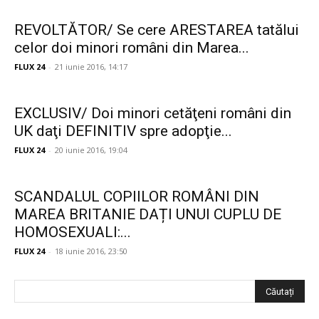
REVOLTĂTOR/ Se cere ARESTAREA tatălui
celor doi minori români din Marea...
FLUX 24
-
21 iunie 2016, 14:17
EXCLUSIV/ Doi minori cetăţeni români din
UK daţi DEFINITIV spre adopţie...
FLUX 24
-
20 iunie 2016, 19:04
SCANDALUL COPIILOR ROMÂNI DIN
MAREA BRITANIE DAȚI UNUI CUPLU DE
HOMOSEXUALI:...
FLUX 24
-
18 iunie 2016, 23:50