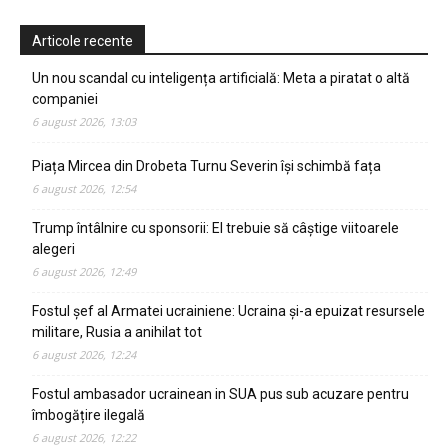
Articole recente
Un nou scandal cu inteligența artificială: Meta a piratat o altă
companiei
6 august 2026, 13:03
Piața Mircea din Drobeta Turnu Severin își schimbă fața
6 august 2026, 12:54
Trump întâlnire cu sponsorii: El trebuie să câștige viitoarele
alegeri
6 august 2026, 12:49
Fostul șef al Armatei ucrainiene: Ucraina și-a epuizat resursele
militare, Rusia a anihilat tot
6 august 2026, 12:24
Fostul ambasador ucrainean in SUA pus sub acuzare pentru
îmbogățire ilegală
6 august 2026, 12:22