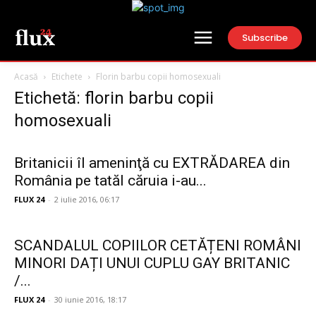
Subscribe
Acasă
Etichete
Florin barbu copii homosexuali
Etichetă: florin barbu copii
homosexuali
Britanicii îl ameninţă cu EXTRĂDAREA din
România pe tatăl căruia i-au...
FLUX 24
-
2 iulie 2016, 06:17
SCANDALUL COPIILOR CETĂȚENI ROMÂNI
MINORI DAȚI UNUI CUPLU GAY BRITANIC
/...
FLUX 24
-
30 iunie 2016, 18:17