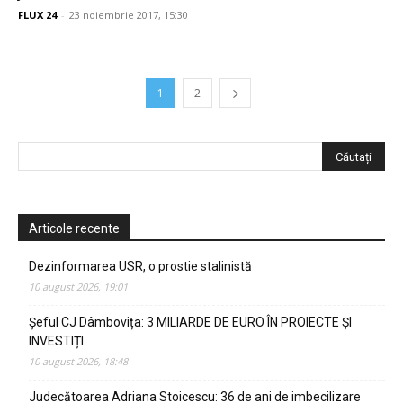
FLUX 24
-
23 noiembrie 2017, 15:30
1
2
Articole recente
Dezinformarea USR, o prostie stalinistă
10 august 2026, 19:01
Șeful CJ Dâmbovița: 3 MILIARDE DE EURO ÎN PROIECTE ȘI
INVESTIȚI
10 august 2026, 18:48
Judecătoarea Adriana Stoicescu: 36 de ani de imbecilizare