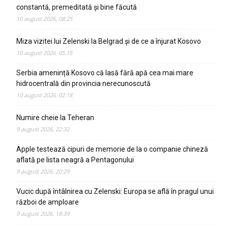
constantă, premeditată și bine făcută
10 august 2026, 08:25
Miza vizitei lui Zelenski la Belgrad și de ce a înjurat Kosovo
10 august 2026, 05:15
Serbia amenință Kosovo că lasă fără apă cea mai mare
hidrocentrală din provincia nerecunoscută
10 august 2026, 02:18
Numire cheie la Teheran
9 august 2026, 22:32
Apple testează cipuri de memorie de la o companie chineză
aflată pe lista neagră a Pentagonului
9 august 2026, 20:29
Vucic după întâlnirea cu Zelenski: Europa se află în pragul unui
război de amploare
9 august 2026, 18:39