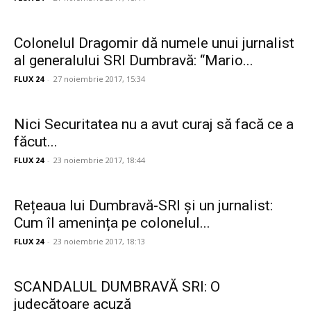
Colonelul Dragomir dă numele unui jurnalist
al generalului SRI Dumbravă: “Mario...
FLUX 24
-
27 noiembrie 2017, 15:34
Nici Securitatea nu a avut curaj să facă ce a
făcut...
FLUX 24
-
23 noiembrie 2017, 18:44
Rețeaua lui Dumbravă-SRI și un jurnalist:
Cum îl amenința pe colonelul...
FLUX 24
-
23 noiembrie 2017, 18:13
SCANDALUL DUMBRAVĂ SRI: O
judecătoare acuză