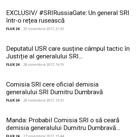
EXCLUSIV/ #SRIRussiaGate: Un general SRI
într-o rețea rusească
FLUX 24
-
29 noiembrie 2017, 21:33
Deputatul USR care susține câmpul tactic în
Justiție al generalului SRI...
FLUX 24
-
28 noiembrie 2017, 16:19
Comisia SRI cere oficial demisia
generalului SRI Dumitru Dumbravă
FLUX 24
-
28 noiembrie 2017, 13:51
Manda: Probabil Comisia SRI o să ceară
demisia generalului Dumitru Dumbravă...
FLUX 24
-
27 noiembrie 2017, 15:44