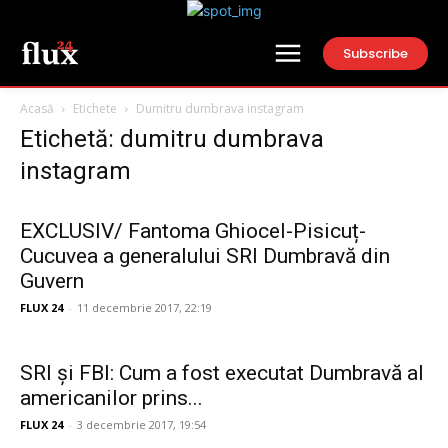
Subscribe
Acasă
Etichete
Dumitru dumbrava instagram
Etichetă: dumitru dumbrava
instagram
EXCLUSIV/ Fantoma Ghiocel-Pisicuț-
Cucuvea a generalului SRI Dumbravă din
Guvern
FLUX 24
-
11 decembrie 2017, 22:19
SRI și FBI: Cum a fost executat Dumbravă al
americanilor prins...
FLUX 24
-
3 decembrie 2017, 19:54