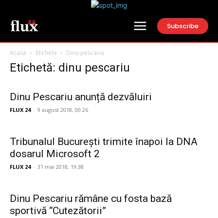
Subscribe
Acasă
Etichete
Dinu pescariu
Etichetă: dinu pescariu
Dinu Pescariu anunță dezvăluiri
FLUX 24
-
9 august 2018, 00:26
Tribunalul Bucureşti trimite înapoi la DNA
dosarul Microsoft 2
FLUX 24
-
31 mai 2018, 19:38
Dinu Pescariu rămâne cu fosta bază
sportivă “Cutezătorii”