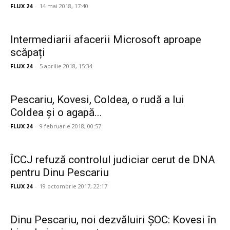
FLUX 24
-
14 mai 2018, 17:40
Intermediarii afacerii Microsoft aproape
scăpați
FLUX 24
-
5 aprilie 2018, 15:34
Pescariu, Kovesi, Coldea, o rudă a lui
Coldea și o agapă...
FLUX 24
-
9 februarie 2018, 00:57
ÎCCJ refuză controlul judiciar cerut de DNA
pentru Dinu Pescariu
FLUX 24
-
19 octombrie 2017, 22:17
Dinu Pescariu, noi dezvăluiri ȘOC: Kovesi în