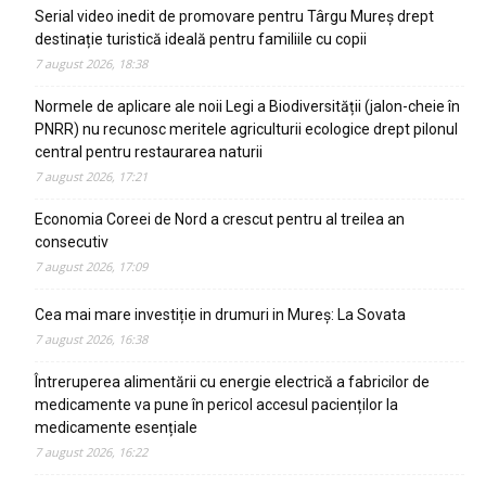
Serial video inedit de promovare pentru Târgu Mureș drept
destinație turistică ideală pentru familiile cu copii
7 august 2026, 18:38
Normele de aplicare ale noii Legi a Biodiversității (jalon-cheie în
PNRR) nu recunosc meritele agriculturii ecologice drept pilonul
central pentru restaurarea naturii
7 august 2026, 17:21
Economia Coreei de Nord a crescut pentru al treilea an
consecutiv
7 august 2026, 17:09
Cea mai mare investiție in drumuri in Mureș: La Sovata
7 august 2026, 16:38
Întreruperea alimentării cu energie electrică a fabricilor de
medicamente va pune în pericol accesul pacienților la
medicamente esențiale
7 august 2026, 16:22