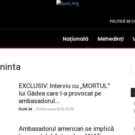
POLITICĂ DE C
Națională
Mehedinți
ninta
EXCLUSIV: Interviu cu „MORTUL”
lui Gâdea care l-a provocat pe
ambasadorul...
FLUX 24
-
24 februarie 2016, 03:59
Ambasadorul american se implică