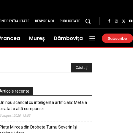
ONFIDENȚIALITATE
DESPRE NOI
PUBLICITATE
Vrancea
Mureș
Dâmbovița
Subscribe
Articole recente
Un nou scandal cu inteligența artificială: Meta a
piratat o altă companiei
6 august 2026, 13:03
Piața Mircea din Drobeta Turnu Severin își