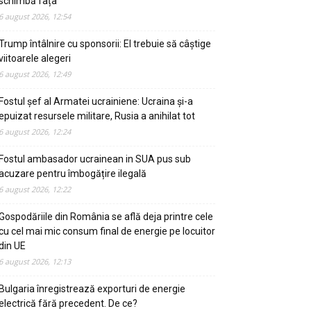
schimbă fața
6 august 2026, 12:54
Trump întâlnire cu sponsorii: El trebuie să câștige
viitoarele alegeri
6 august 2026, 12:49
Fostul șef al Armatei ucrainiene: Ucraina și-a
epuizat resursele militare, Rusia a anihilat tot
6 august 2026, 12:24
Fostul ambasador ucrainean in SUA pus sub
acuzare pentru îmbogățire ilegală
6 august 2026, 12:22
Gospodăriile din România se află deja printre cele
cu cel mai mic consum final de energie pe locuitor
din UE
6 august 2026, 12:13
Bulgaria înregistrează exporturi de energie
electrică fără precedent. De ce?