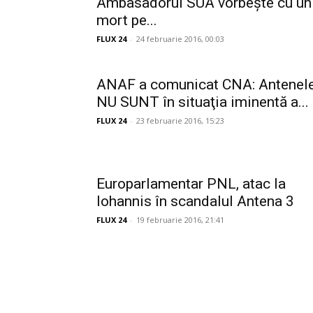
Ambasadorul SUA vorbește cu un
mort pe...
FLUX 24
-
24 februarie 2016, 00:03
ANAF a comunicat CNA: Antenel
NU SUNT în situaţia iminentă a...
FLUX 24
-
23 februarie 2016, 15:23
Europarlamentar PNL, atac la
Iohannis în scandalul Antena 3
FLUX 24
-
19 februarie 2016, 21:41