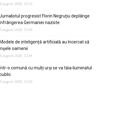
6 august 2026, 12:10
Jurnalistul progresist Florin Negruțiu deplânge
înfrângerea Germaniei naziste
5 august 2026, 12:59
Modele de inteligență artificială au încercat să
înșele oamenii
5 august 2026, 12:54
Într-o comună cu mulți urși se va tăia iluminatul
public
5 august 2026, 12:50