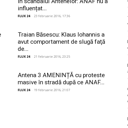
în scandalul Antenelor: ANAF nu a
influențat...
FLUX 24
-
23 februarie 2016, 17:36
e
Traian Băsescu: Klaus Iohannis a
avut comportament de slugă faţă
de...
FLUX 24
-
21 februarie 2016, 23:25
Antena 3 AMENINȚĂ cu proteste
masive în stradă după ce ANAF...
FLUX 24
-
19 februarie 2016, 21:07