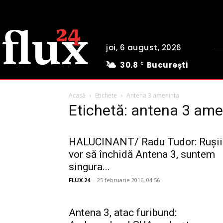
joi, 6 august, 2026
30.8
București
C
Acasă
Etichete
Antena 3 ameninta
Etichetă: antena 3 ame
HALUCINANT/ Radu Tudor: Rușii
vor să închidă Antena 3, suntem
singura...
FLUX 24
-
25 februarie 2016, 04:56
Antena 3, atac furibund: