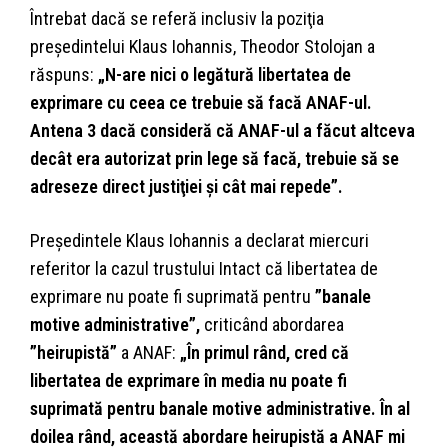
Întrebat dacă se referă inclusiv la poziţia
preşedintelui Klaus Iohannis, Theodor Stolojan a
răspuns:
„N-are nici o legătură libertatea de
exprimare cu ceea ce trebuie să facă ANAF-ul.
Antena 3 dacă consideră că ANAF-ul a făcut altceva
decât era autorizat prin lege să facă, trebuie să se
adreseze direct justiţiei şi cât mai repede”.
Preşedintele Klaus Iohannis a declarat miercuri
referitor la cazul trustului Intact că libertatea de
exprimare nu poate fi suprimată pentru
”banale
motive administrative”,
criticând abordarea
”heirupistă”
a ANAF:
„În primul rând, cred că
libertatea de exprimare în media nu poate fi
suprimată pentru banale motive administrative. În al
doilea rând, această abordare heirupistă a ANAF mi