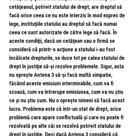
cetăţeanul, potrivit statului de drept, are dreptul să
facă orice ceea ce nu este interzis în mod expres de
lege, instituţiile statului au dreptul să facă numai
ceea ce sunt autorizate de către lege să facă. În
aceste condiţii, dacă un cetăţean sau o firmă se
consideră că printr-o acţiune a statului i-au fost
încălcate drepturile, se duce tot pe calea statului de
drept în justiţie să-şi rezolve problemele. Sigur, asta
nu opreşte Antena 3 să-şi facă multă simpatie,
făcând aceste emisiuni interminabile, cum va fi
scoasă, cum va întrerupe emisiunea, cum va nu ştiu
ce şi nu ştiu cum. Nu o opreşte nimeni să facă acest
lucru. Problema este că într-un stat de drept, orice
problemă care apare conflictuală şi care nu poate fi
rezolvată pe alte căi se rezolvă potrivit statului de
drept în justiţie. Deci dacă Antena 3 consideră că