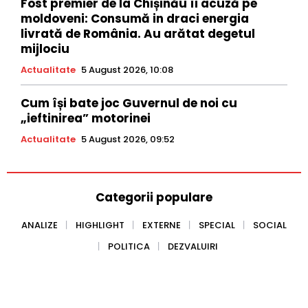
Fost premier de la Chișinău îi acuză pe
moldoveni: Consumă in draci energia
livrată de România. Au arătat degetul
mijlociu
Actualitate
5 August 2026, 10:08
Cum își bate joc Guvernul de noi cu
„ieftinirea” motorinei
Actualitate
5 August 2026, 09:52
Categorii populare
ANALIZE
HIGHLIGHT
EXTERNE
SPECIAL
SOCIAL
POLITICA
DEZVALUIRI