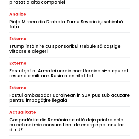
piratat o altă companiei
Analize
Piața Mircea din Drobeta Turnu Severin își schimbă
fața
Externe
Trump întâlnire cu sponsorii: El trebuie să câștige
viitoarele alegeri
Externe
Fostul șef al Armatei ucrainiene: Ucraina și-a epuizat
resursele militare, Rusia a anihilat tot
Externe
Fostul ambasador ucrainean in SUA pus sub acuzare
pentru îmbogățire ilegală
Actualitate
Gospodăriile din România se află deja printre cele
cu cel mai mic consum final de energie pe locuitor
din UE