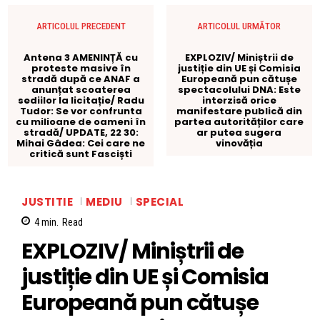
ARTICOLUL PRECEDENT
ARTICOLUL URMĂTOR
Antena 3 AMENINȚĂ cu
EXPLOZIV/ Miniștrii de
proteste masive în
justiție din UE și Comisia
stradă după ce ANAF a
Europeană pun cătușe
anunțat scoaterea
spectacolului DNA: Este
sediilor la licitație/ Radu
interzisă orice
Tudor: Se vor confrunta
manifestare publică din
cu milioane de oameni în
partea autorităților care
stradă/ UPDATE, 22 30:
ar putea sugera
Mihai Gâdea: Cei care ne
vinovăția
critică sunt Fasciști