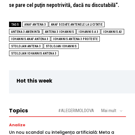
se pare cel puţin nepotrivită, dacă nu discutabilă”.
TAGS
ANAF ANTENA 3
ANAF SCOATE ANTENELE LA LICITATIE
ANTENA 3 AMENINTA
ANTENA 3 IOHANNIS
IOHANNIS A 3
IOHANNIS A3
IOHANNIS ANAF ANTENA 3
IOHANNIS ANTENA 3 PROTESTE
STOLOJAN ANTENA 3
STOLOJAN IOHANNIS
STOLOJAN IOHANNIS ANTENA 3
Hot this week
Topics
#ALEGERIMOLDOVA
Mai mult
Analize
Un nou scandal cu inteligența artificială: Meta a