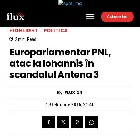
Subscribe
HIGHLIGHT
POLITICA
2
min.
Read
Europarlamentar PNL,
atac la Iohannis în
scandalul Antena 3
By
FLUX 24
19 februarie 2016, 21:41