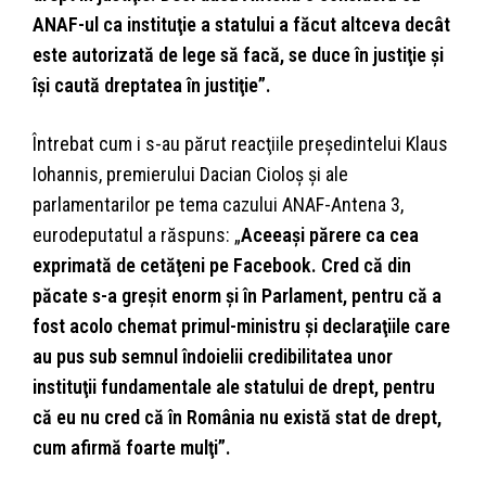
ANAF-ul ca instituţie a statului a făcut altceva decât
este autorizată de lege să facă, se duce în justiţie şi
îşi caută dreptatea în justiţie”.
Întrebat cum i s-au părut reacţiile preşedintelui Klaus
Iohannis, premierului Dacian Cioloş şi ale
parlamentarilor pe tema cazului ANAF-Antena 3,
eurodeputatul a răspuns: „
Aceeaşi părere ca cea
exprimată de cetăţeni pe Facebook. Cred că din
păcate s-a greşit enorm şi în Parlament, pentru că a
fost acolo chemat primul-ministru şi declaraţiile care
au pus sub semnul îndoielii credibilitatea unor
instituţii fundamentale ale statului de drept, pentru
că eu nu cred că în România nu există stat de drept,
cum afirmă foarte mulţi”.