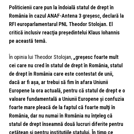
Politicienii care pun la îndoială statul de drept în
România în cazul ANAF-Antena 3 greşesc, declară la
RFI europarlamentarul PNL Theodor Stolojan. El
critică inclusiv reacţia preşedintelui Klaus Iohannis
pe această temă.
În opinia lui Theodor Stolojan,
„greşesc foarte mult
cei care nu cred în statul de drept în România, statul
de drept în România care este contestat de unii,
dacă ar fi aşa, ar trebui să fim în afara Uniunii
Europene la ora actuală, pentru că statul de drept e o
valoare fundamentală a Uniunii Europene şi confuzia
foarte mare pleacă de la faptul că foarte mulţi în
România, dar nu numai în România nu înţeleg că
statul de drept înseamnă două lucruri diferite pentru
cetăţean şi pentru instituţiile statului. În timp ce