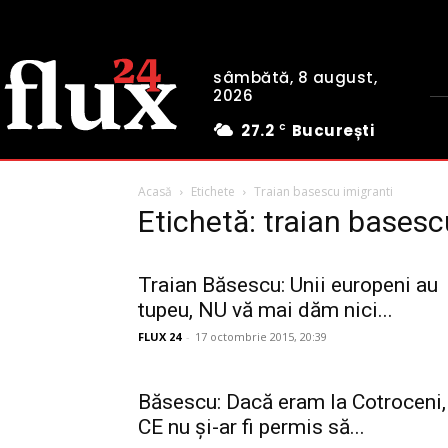
sâmbătă, 8 august,
2026
27.2
București
C
Acasă
Etichete
Traian basescu imigranti
Etichetă: traian basesc
Traian Băsescu: Unii europeni au
tupeu, NU vă mai dăm nici...
FLUX 24
-
17 octombrie 2015, 20:39
Băsescu: Dacă eram la Cotroceni,
CE nu și-ar fi permis să...