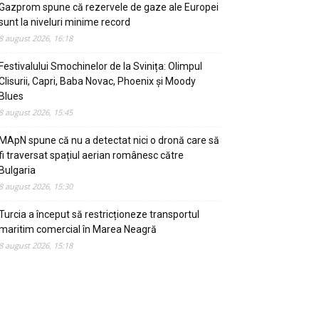
Gazprom spune că rezervele de gaze ale Europei
sunt la niveluri minime record
8 august 2026, 16:18
Festivalului Smochinelor de la Svinița: Olimpul
Clisurii, Capri, Baba Novac, Phoenix și Moody
Blues
8 august 2026, 15:45
MApN spune că nu a detectat nici o dronă care să
fi traversat spațiul aerian românesc către
Bulgaria
8 august 2026, 15:30
Turcia a început să restricționeze transportul
maritim comercial în Marea Neagră
8 august 2026, 15:18