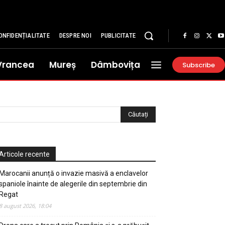
ONFIDENȚIALITATE
DESPRE NOI
PUBLICITATE
Vrancea
Mureș
Dâmbovița
Subscribe
Articole recente
Marocanii anunță o invazie masivă a enclavelor
spaniole înainte de alegerile din septembrie din
Regat
8 august 2026, 18:04