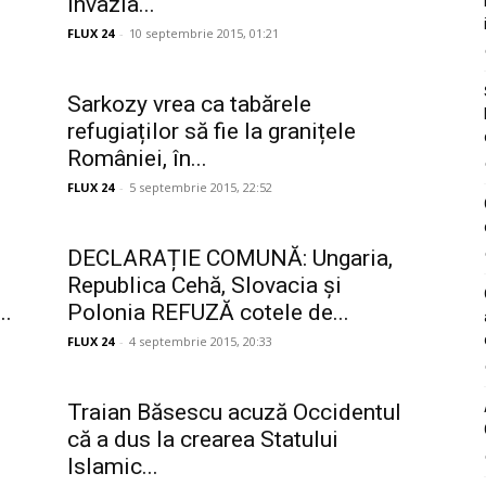
Invazia...
FLUX 24
-
10 septembrie 2015, 01:21
Sarkozy vrea ca tabărele
refugiaților să fie la granițele
României, în...
FLUX 24
-
5 septembrie 2015, 22:52
DECLARAȚIE COMUNĂ: Ungaria,
Republica Cehă, Slovacia și
..
Polonia REFUZĂ cotele de...
FLUX 24
-
4 septembrie 2015, 20:33
Traian Băsescu acuză Occidentul
că a dus la crearea Statului
Islamic...