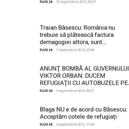
FLUX 24
-
12 septembrie 2015, 00:07
Traian Băsescu: România nu
trebuie să plătească factura
demagogiei altora, sunt...
FLUX 24
-
7 septembrie 2015, 23:44
ANUNŢ BOMBĂ AL GUVERNULUI
VIKTOR ORBAN: DUCEM
REFUGIAŢII CU AUTOBUZELE PE.
FLUX 24
-
5 septembrie 2015, 00:01
Blaga NU e de acord cu Băsescu:
Acceptăm cotele de refugiați
FLUX 24
-
4 septembrie 2015, 17:44