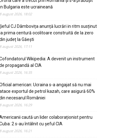
Drona care a trecut prin România și s-a prăbușit
in Bulgaria este ucraineană
8 august 2026, 18:02
Șeful CJ Dâmbovița anunță lucrări in ritm susținut
la prima centură ocolitoare construită de la zero
din județ la Găești
8 august 2026, 17:11
Cofondatorul Wikipedia: A devenit un instrument
de propagandă al CIA
8 august 2026, 16:35
Oficial american: Ucraina s-a angajat să nu mai
atace exportul de petrol kazah, care asigură 60%
din necesarul României
8 august 2026, 16:29
Americanii caută un lider colaboraționist pentru
Cuba: 2 s-au întâlnit cu șeful CIA
8 august 2026, 16:21