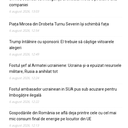
companiei
6 august 2026, 13:03
Piața Mircea din Drobeta Turnu Severin își schimbă fața
6 august 2026, 12:54
Trump întâlnire cu sponsorii: El trebuie să câștige viitoarele
alegeri
6 august 2026, 12:49
Fostul șef al Armatei ucrainiene: Ucraina și-a epuizat resursele
militare, Rusia a anihilat tot
6 august 2026, 12:24
Fostul ambasador ucrainean in SUA pus sub acuzare pentru
îmbogățire ilegală
6 august 2026, 12:22
Gospodăriile din România se află deja printre cele cu cel mai
mic consum final de energie pe locuitor din UE
6 august 2026, 12:13