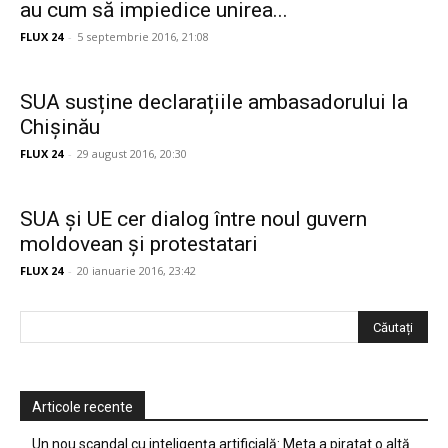
au cum să impiedice unirea...
FLUX 24
-
5 septembrie 2016, 21:08
SUA susține declarațiile ambasadorului la
Chișinău
FLUX 24
-
29 august 2016, 20:30
SUA și UE cer dialog între noul guvern
moldovean și protestatari
FLUX 24
-
20 ianuarie 2016, 23:42
Articole recente
Un nou scandal cu inteligența artificială: Meta a piratat o altă