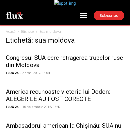
Subscribe
Acasă
Etichete
Sua moldova
Etichetă: sua moldova
Congresul SUA cere retragerea trupelor ruse
din Moldova
FLUX 24
-
27 mai 2017, 18:04
America recunoaște victoria lui Dodon:
ALEGERILE AU FOST CORECTE
FLUX 24
-
16 noiembrie 2016, 16:42
Ambasadorul american la Chișinău: SUA nu