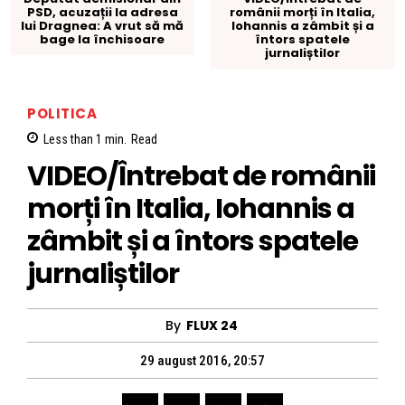
PSD, acuzații la adresa
românii morți în Italia,
lui Dragnea: A vrut să mă
Iohannis a zâmbit și a
bage la închisoare
întors spatele
jurnaliștilor