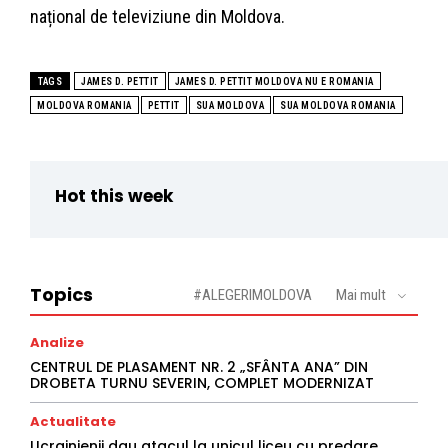
național de televiziune din Moldova.
TAGS
JAMES D. PETTIT
JAMES D. PETTIT MOLDOVA NU E ROMANIA
MOLDOVA ROMANIA
PETTIT
SUA MOLDOVA
SUA MOLDOVA ROMANIA
Hot this week
Topics
#ALEGERIMOLDOVA
Mai mult
Analize
CENTRUL DE PLASAMENT NR. 2 „SFÂNTA ANA” DIN
DROBETA TURNU SEVERIN, COMPLET MODERNIZAT
Actualitate
Ucrainienii dau atacul la unicul liceu cu predare