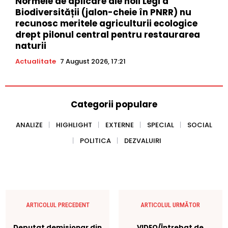
Normele de aplicare ale noii Legi a
Biodiversității (jalon-cheie în PNRR) nu
recunosc meritele agriculturii ecologice
drept pilonul central pentru restaurarea
naturii
Actualitate
7 August 2026, 17:21
Categorii populare
ANALIZE
HIGHLIGHT
EXTERNE
SPECIAL
SOCIAL
POLITICA
DEZVALUIRI
ARTICOLUL PRECEDENT
ARTICOLUL URMĂTOR
Deputat demisionar din
VIDEO/Întrebat de