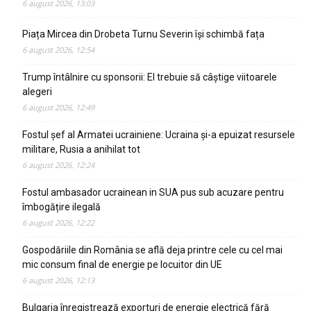
6 august 2026, 13:03
Piața Mircea din Drobeta Turnu Severin își schimbă fața
6 august 2026, 12:54
Trump întâlnire cu sponsorii: El trebuie să câștige viitoarele
alegeri
6 august 2026, 12:49
Fostul șef al Armatei ucrainiene: Ucraina și-a epuizat resursele
militare, Rusia a anihilat tot
6 august 2026, 12:24
Fostul ambasador ucrainean in SUA pus sub acuzare pentru
îmbogățire ilegală
6 august 2026, 12:22
Gospodăriile din România se află deja printre cele cu cel mai
mic consum final de energie pe locuitor din UE
6 august 2026, 12:13
Bulgaria înregistrează exporturi de energie electrică fără