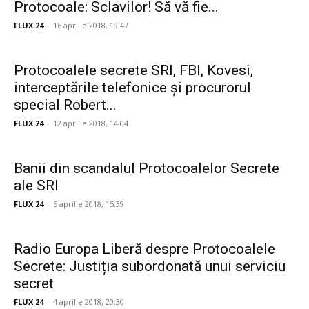
Protocoale: Sclavilor! Să vă fie...
FLUX 24
-
16 aprilie 2018, 19:47
Protocoalele secrete SRI, FBI, Kovesi,
interceptările telefonice și procurorul
special Robert...
FLUX 24
-
12 aprilie 2018, 14:04
Banii din scandalul Protocoalelor Secrete
ale SRI
FLUX 24
-
5 aprilie 2018, 15:39
Radio Europa Liberă despre Protocoalele
Secrete: Justiția subordonată unui serviciu
secret
FLUX 24
-
4 aprilie 2018, 20:30