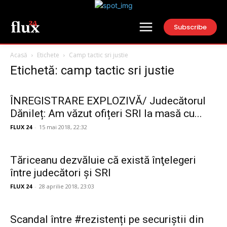
Subscribe
Acasă
Etichete
Camp tactic sri justie
Etichetă: camp tactic sri justie
ÎNREGISTRARE EXPLOZIVĂ/ Judecătorul
Dănileț: Am văzut ofițeri SRI la masă cu...
FLUX 24
-
15 mai 2018, 22:32
Tăriceanu dezvăluie că există înţelegeri
între judecători şi SRI
FLUX 24
-
28 aprilie 2018, 23:03
Scandal între #rezistenți pe securiștii din