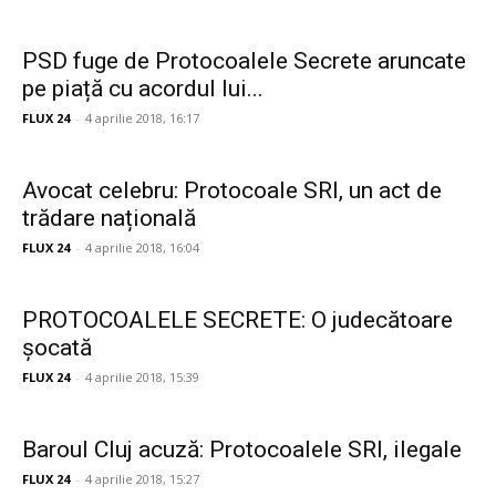
PSD fuge de Protocoalele Secrete aruncate
pe piață cu acordul lui...
FLUX 24
-
4 aprilie 2018, 16:17
Avocat celebru: Protocoale SRI, un act de
trădare națională
FLUX 24
-
4 aprilie 2018, 16:04
PROTOCOALELE SECRETE: O judecătoare
șocată
FLUX 24
-
4 aprilie 2018, 15:39
Baroul Cluj acuză: Protocoalele SRI, ilegale
FLUX 24
-
4 aprilie 2018, 15:27