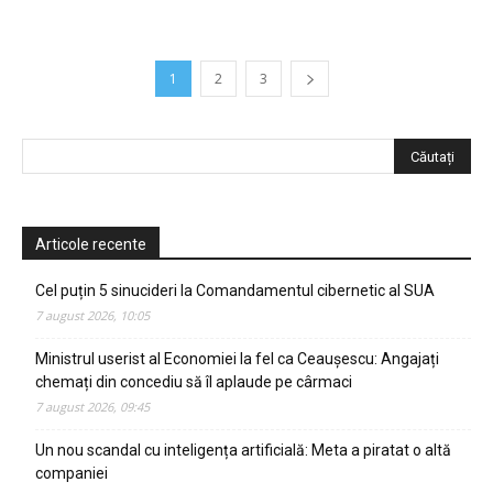
1
2
3
Articole recente
Cel puțin 5 sinucideri la Comandamentul cibernetic al SUA
7 august 2026, 10:05
Ministrul userist al Economiei la fel ca Ceaușescu: Angajați
chemați din concediu să îl aplaude pe cârmaci
7 august 2026, 09:45
Un nou scandal cu inteligența artificială: Meta a piratat o altă
companiei