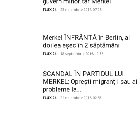
guvern minoritar Merkel
FLUX 24
-
23 noiembrie 2017, 07:25
Merkel ÎNFRÂNTĂ în Berlin, al
doilea eșec în 2 săptămâni
FLUX 24
-
18 septembrie 2016, 19:36
SCANDAL ÎN PARTIDUL LUI
MERKEL: Oprești migranții sau ai
probleme la...
FLUX 24
-
24 noiembrie 2015, 02:53