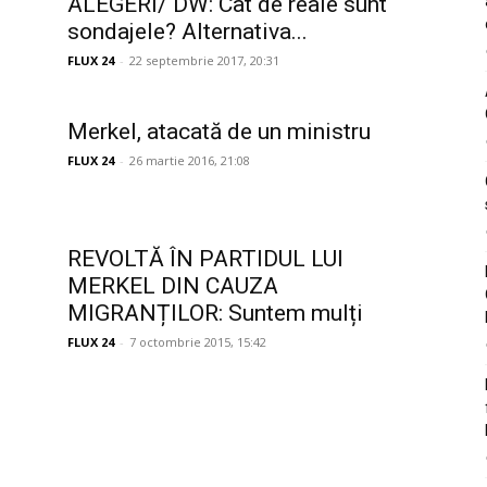
ALEGERI/ DW: Cât de reale sunt
sondajele? Alternativa...
FLUX 24
-
22 septembrie 2017, 20:31
Merkel, atacată de un ministru
FLUX 24
-
26 martie 2016, 21:08
REVOLTĂ ÎN PARTIDUL LUI
MERKEL DIN CAUZA
MIGRANȚILOR: Suntem mulți
FLUX 24
-
7 octombrie 2015, 15:42