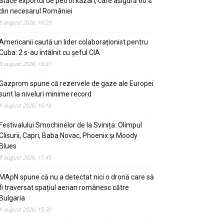
atace exportul de petrol kazah, care asigură 60%
din necesarul României
8 august 2026, 16:29
Americanii caută un lider colaboraționist pentru
Cuba: 2 s-au întâlnit cu șeful CIA
8 august 2026, 16:21
Gazprom spune că rezervele de gaze ale Europei
sunt la niveluri minime record
8 august 2026, 16:18
Festivalului Smochinelor de la Svinița: Olimpul
Clisurii, Capri, Baba Novac, Phoenix și Moody
Blues
8 august 2026, 15:45
MApN spune că nu a detectat nici o dronă care să
fi traversat spațiul aerian românesc către
Bulgaria
8 august 2026, 15:30