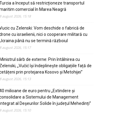
Turcia a început să restricționeze transportul
maritim comercial în Marea Neagră
8 august 2026, 15:18
Vucic cu Zelenski: Vom deschide o fabrică de
drone cu israelienii, nici o cooperare militară cu
Ucraina până nu se termină războiul
8 august 2026, 15:17
Ministrul sârb de externe: Prin întâlnirea cu
Zelenski, „Vučić își îndeplinește obligațiile față de
cetățeni prin protejarea Kosovo și Metohijei”
8 august 2026, 15:13
40 milioane de euro pentru „Extindere și
consolidare a Sistemului de Management
Integrat al Deșeurilor Solide în județul Mehedinți”
8 august 2026, 15:10