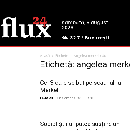
sâmbătă, 8 august,
2026
32.7
București
C
Acasă
Etichete
Angelea merkel cdu
Etichetă: angelea merk
Cei 3 care se bat pe scaunul lui
Merkel
FLUX 24
-
3 noiembrie 2018, 19:58
Socialiștii ar putea susține un