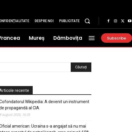
ONFIDENȚIALITATE
DESPRE NOI
PUBLICITATE
Vrancea
Mureș
Dâmbovița
Subscribe
Articole recente
Cofondatorul Wikipedia: A devenit un instrument
de propagandă al CIA
8 august 2026, 16:35
Oficial american: Ucraina s-a angajat să nu mai