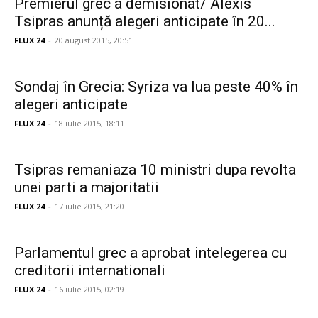
Premierul grec a demisionat/ Alexis
Tsipras anunță alegeri anticipate în 20...
FLUX 24
-
20 august 2015, 20:51
Sondaj în Grecia: Syriza va lua peste 40% în
alegeri anticipate
FLUX 24
-
18 iulie 2015, 18:11
Tsipras remaniaza 10 ministri dupa revolta
unei parti a majoritatii
FLUX 24
-
17 iulie 2015, 21:20
Parlamentul grec a aprobat intelegerea cu
creditorii internationali
FLUX 24
-
16 iulie 2015, 02:19