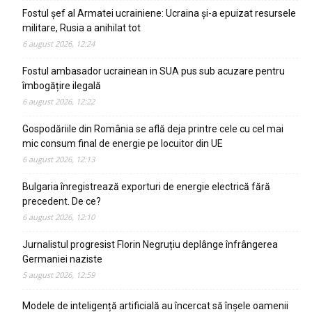
Fostul șef al Armatei ucrainiene: Ucraina și-a epuizat resursele
militare, Rusia a anihilat tot
6 august 2026, 12:24
Fostul ambasador ucrainean in SUA pus sub acuzare pentru
îmbogățire ilegală
6 august 2026, 12:22
Gospodăriile din România se află deja printre cele cu cel mai
mic consum final de energie pe locuitor din UE
6 august 2026, 12:13
Bulgaria înregistrează exporturi de energie electrică fără
precedent. De ce?
6 august 2026, 12:10
Jurnalistul progresist Florin Negruțiu deplânge înfrângerea
Germaniei naziste
5 august 2026, 12:59
Modele de inteligență artificială au încercat să înșele oamenii