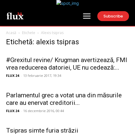
Subscribe
Acasă
Etichete
Alexis tsipras
Etichetă: alexis tsipras
#Grexitul revine/ Krugman avertizează, FMI
vrea reducerea datoriei, UE nu cedează:...
FLUX 24
-
13 februarie 2017, 19:34
Parlamentul grec a votat una din măsurile
care au enervat creditorii...
FLUX 24
-
16 decembrie 2016, 00:44
Tsipras simte furia străzii