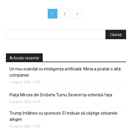
1
2
Articole recente
Un nou scandal cu inteligența artificială: Meta a piratat o altă
companiei
6 august 2026, 13:03
Piața Mircea din Drobeta Turnu Severin își schimbă fața
6 august 2026, 12:54
Trump întâlnire cu sponsorii: El trebuie să câștige viitoarele
alegeri
6 august 2026, 12:49