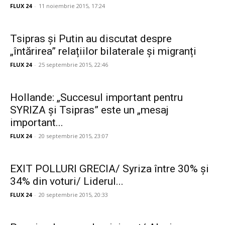
FLUX 24
-
11 noiembrie 2015, 17:24
Tsipras și Putin au discutat despre
„întărirea” relațiilor bilaterale și migranți
FLUX 24
-
25 septembrie 2015, 22:46
Hollande: „Succesul important pentru
SYRIZA și Tsipras” este un „mesaj
important...
FLUX 24
-
20 septembrie 2015, 23:07
EXIT POLLURI GRECIA/ Syriza între 30% și
34% din voturi/ Liderul...
FLUX 24
-
20 septembrie 2015, 20:33