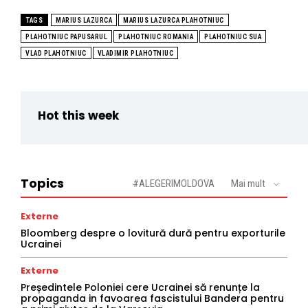
TAGS
MARIUS LAZURCA
MARIUS LAZURCA PLAHOTNIUC
PLAHOTNIUC PAPUSARUL
PLAHOTNIUC ROMANIA
PLAHOTNIUC SUA
VLAD PLAHOTNIUC
VLADIMIR PLAHOTNIUC
Hot this week
Topics
#ALEGERIMOLDOVA
Mai mult
Externe
Bloomberg despre o lovitură dură pentru exporturile
Ucrainei
Externe
Președintele Poloniei cere Ucrainei să renunțe la
propaganda in favoarea fascistului Bandera pentru