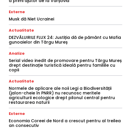
a primi ajutor de la Varșovia
Externe
Musk dă Niet Ucrainei
Actualitate
DEZVĂLUIRILE FLUX 24: Justiția dă de pământ cu Mafia
gunoaielor din Târgu Mureș
Analize
Serial video inedit de promovare pentru Târgu Mureș
drept destinație turistică ideală pentru familiile cu
copii
Actualitate
Normele de aplicare ale noii Legi a Biodiversității
(jalon-cheie în PNRR) nu recunosc meritele
agriculturii ecologice drept pilonul central pentru
restaurarea naturii
Externe
Economia Coreei de Nord a crescut pentru al treilea
an consecutiv