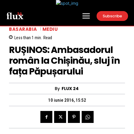
Subscribe
BASARABIA
MEDIU
Less than 1
min.
Read
RUȘINOS: Ambasadorul
român la Chișinău, sluj în
fața Păpușarului
By
FLUX 24
10 iunie 2016, 15:52