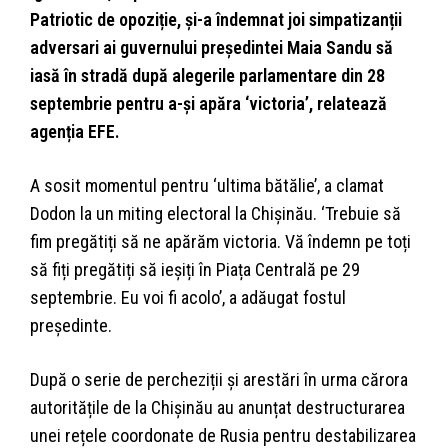
Patriotic de opoziție, și-a îndemnat joi simpatizanții
adversari ai guvernului președintei Maia Sandu să
iasă în stradă după alegerile parlamentare din 28
septembrie pentru a-și apăra ‘victoria’, relatează
agenția EFE.
A sosit momentul pentru ‘ultima bătălie’, a clamat
Dodon la un miting electoral la Chișinău. ‘Trebuie să
fim pregătiți să ne apărăm victoria. Vă îndemn pe toți
să fiți pregătiți să ieșiți în Piața Centrală pe 29
septembrie. Eu voi fi acolo’, a adăugat fostul
președinte.
După o serie de percheziții și arestări în urma cărora
autoritățile de la Chișinău au anunțat destructurarea
unei rețele coordonate de Rusia pentru destabilizarea