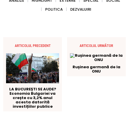
ANALIZE
HIGHLIGHT
EXTERNE
SPECIAL
SOCIAL
POLITICA
DEZVALUIRI
ARTICOLUL PRECEDENT
ARTICOLUL URMĂTOR
Rușinea germană de la
ONU
LA BUCUREȘTI SE AUDE?
Economia Bulgariei va
crește cu 3,2% anul
acesta datorită
investițiilor publice