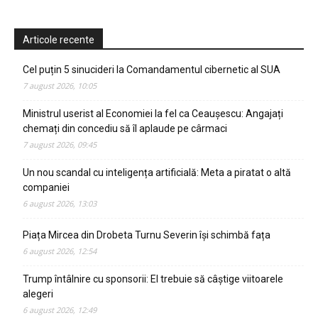
Articole recente
Cel puțin 5 sinucideri la Comandamentul cibernetic al SUA
7 august 2026, 10:05
Ministrul userist al Economiei la fel ca Ceaușescu: Angajați
chemați din concediu să îl aplaude pe cârmaci
7 august 2026, 09:45
Un nou scandal cu inteligența artificială: Meta a piratat o altă
companiei
6 august 2026, 13:03
Piața Mircea din Drobeta Turnu Severin își schimbă fața
6 august 2026, 12:54
Trump întâlnire cu sponsorii: El trebuie să câștige viitoarele
alegeri
6 august 2026, 12:49