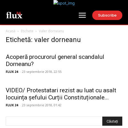
Subscribe
Acasă
Etichete
Valer dorneanu
Etichetă: valer dorneanu
Acoperă procurorul general scandalul
Dorneanu?
FLUX 24
-
23 septembrie 2018, 22:55
VIDEO/ Protestatari rezist au luat cu asalt
locuința șefului Curții Constituționale...
FLUX 24
-
23 septembrie 2018, 01:42