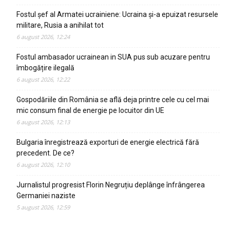
Fostul șef al Armatei ucrainiene: Ucraina și-a epuizat resursele
militare, Rusia a anihilat tot
6 august 2026, 12:24
Fostul ambasador ucrainean in SUA pus sub acuzare pentru
îmbogățire ilegală
6 august 2026, 12:22
Gospodăriile din România se află deja printre cele cu cel mai
mic consum final de energie pe locuitor din UE
6 august 2026, 12:13
Bulgaria înregistrează exporturi de energie electrică fără
precedent. De ce?
6 august 2026, 12:10
Jurnalistul progresist Florin Negruțiu deplânge înfrângerea
Germaniei naziste
5 august 2026, 12:59