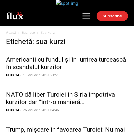
Subscribe
Acasă
Etichete
Sua kurzi
Etichetă: sua kurzi
Americanii cu fundul și în luntrea turcească
în scandalul kurzilor
FLUX 24
-
13 ianuarie 2019, 21:51
NATO dă liber Turciei în Siria împotriva
kurzilor dar ”într-o manieră...
FLUX 24
-
26 ianuarie 2018, 04:46
Trump, mișcare în favoarea Turciei: Nu mai