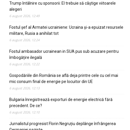
Trump întâlnire cu sponsorii: El trebuie să câștige viitoarele
alegeri
6 august 2026, 12:49
Fostul șef al Armatei ucrainiene: Ucraina și-a epuizat resursele
militare, Rusia a anihilat tot
6 august 2026, 12:24
Fostul ambasador ucrainean in SUA pus sub acuzare pentru
îmbogățire ilegală
6 august 2026, 12:22
Gospodăriile din România se află deja printre cele cu cel mai
mic consum final de energie pe locuitor din UE
6 august 2026, 12:13
Bulgaria înregistrează exporturi de energie electrică fără
precedent. De ce?
6 august 2026, 12:10
Jurnalistul progresist Florin Negruțiu deplânge înfrângerea
Germaniei naziste