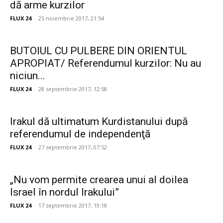
dă arme kurzilor
FLUX 24
-
25 noiembrie 2017, 21:54
BUTOIUL CU PULBERE DIN ORIENTUL
APROPIAT/ Referendumul kurzilor: Nu au
niciun...
FLUX 24
-
28 septembrie 2017, 12:58
Irakul dă ultimatum Kurdistanului după
referendumul de independenţă
FLUX 24
-
27 septembrie 2017, 07:52
„Nu vom permite crearea unui al doilea
Israel în nordul Irakului”
FLUX 24
-
17 septembrie 2017, 19:18