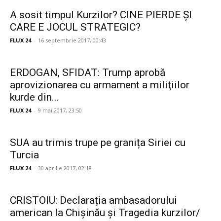
A sosit timpul Kurzilor? CINE PIERDE ȘI
CARE E JOCUL STRATEGIC?
FLUX 24
-
16 septembrie 2017, 00:43
ERDOGAN, SFIDAT: Trump aprobă
aprovizionarea cu armament a miliţiilor
kurde din...
FLUX 24
-
9 mai 2017, 23:50
SUA au trimis trupe pe granița Siriei cu
Turcia
FLUX 24
-
30 aprilie 2017, 02:18
CRISTOIU: Declarația ambasadorului
american la Chișinău și Tragedia kurzilor/