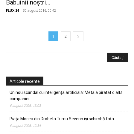
Babuinii noștri...
FLUX 24
-
30 august 2016, 00:42
1
2
Articole recente
Un nou scandal cu inteligența artificială: Meta a piratat o altă
companiei
6 august 2026, 13:03
Piața Mircea din Drobeta Turnu Severin își schimbă fața
6 august 2026, 12:54