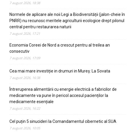
7 august 2026, 18:38
Normele de aplicare ale noii Legi a Biodiversității (jalon-cheie în
PNRR) nu recunosc meritele agriculturii ecologice drept pilonul
central pentru restaurarea naturii
7 august 2026, 17:21
Economia Coreei de Nord a crescut pentru al treilea an
consecutiv
7 august 2026, 17:09
Cea mai mare investiție in drumuri in Mureș: La Sovata
7 august 2026, 16:38
Întreruperea alimentării cu energie electrică a fabricilor de
medicamente va pune în pericol accesul pacienților la
medicamente esențiale
7 august 2026, 16:22
Cel puțin 5 sinucideri la Comandamentul cibernetic al SUA
7 august 2026, 10:05