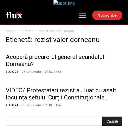
Subscribe
Acasă
Etichete
Rezist valer dorneanu
Etichetă: rezist valer dorneanu
Acoperă procurorul general scandalul
Dorneanu?
FLUX 24
-
23 septembrie 2018, 22:55
VIDEO/ Protestatari rezist au luat cu asalt
locuința șefului Curții Constituționale...
FLUX 24
-
23 septembrie 2018, 01:42