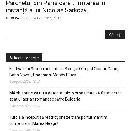
Parchetul din Paris cere trimiterea în
instanță a lui Nicolae Sarkozy...
FLUX 24
-
5 septembrie 2016, 22:12
Articole recente
Festivalului Smochinelor de la Svinița: Olimpul Clisurii, Capri,
Baba Novac, Phoenix și Moody Blues
8 august 2026, 15:45
MApN spune că nu a detectat nici o dronă care să fi traversat
spațiul aerian românesc către Bulgaria
8 august 2026, 15:30
Turcia a început să restricționeze transportul maritim
comercial în Marea Neagră
8 august 2026, 15:18