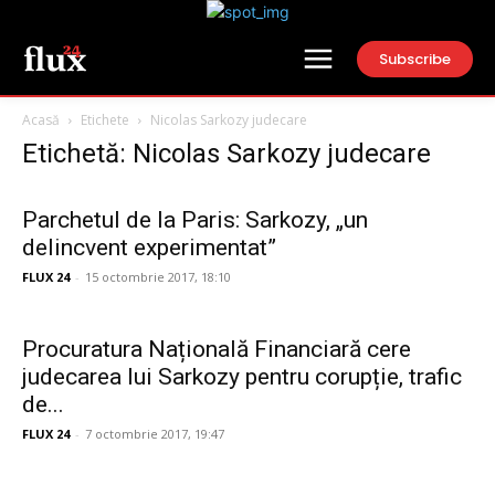
Subscribe
Acasă
Etichete
Nicolas Sarkozy judecare
Etichetă: Nicolas Sarkozy judecare
Parchetul de la Paris: Sarkozy, „un
delincvent experimentat”
FLUX 24
-
15 octombrie 2017, 18:10
Procuratura Națională Financiară cere
judecarea lui Sarkozy pentru corupție, trafic
de...
FLUX 24
-
7 octombrie 2017, 19:47