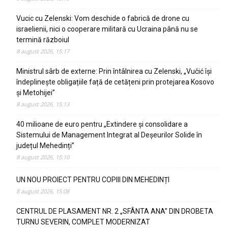
Vucic cu Zelenski: Vom deschide o fabrică de drone cu
israelienii, nici o cooperare militară cu Ucraina până nu se
termină războiul
8 august 2026, 15:17
Ministrul sârb de externe: Prin întâlnirea cu Zelenski, „Vučić își
îndeplinește obligațiile față de cetățeni prin protejarea Kosovo
și Metohijei”
8 august 2026, 15:13
40 milioane de euro pentru „Extindere și consolidare a
Sistemului de Management Integrat al Deșeurilor Solide în
județul Mehedinți”
8 august 2026, 15:10
UN NOU PROIECT PENTRU COPIII DIN MEHEDINȚI
8 august 2026, 15:08
CENTRUL DE PLASAMENT NR. 2 „SFÂNTA ANA” DIN DROBETA
TURNU SEVERIN, COMPLET MODERNIZAT