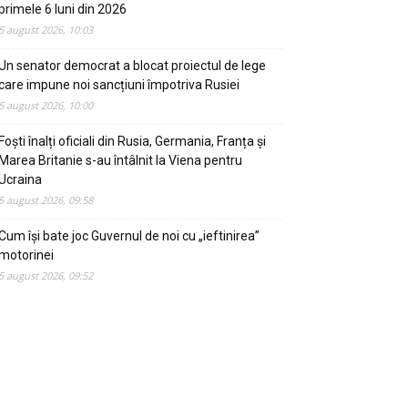
primele 6 luni din 2026
5 august 2026, 10:03
Un senator democrat a blocat proiectul de lege
care impune noi sancțiuni împotriva Rusiei
5 august 2026, 10:00
Foști înalți oficiali din Rusia, Germania, Franța și
Marea Britanie s-au întâlnit la Viena pentru
Ucraina
5 august 2026, 09:58
Cum își bate joc Guvernul de noi cu „ieftinirea”
motorinei
5 august 2026, 09:52