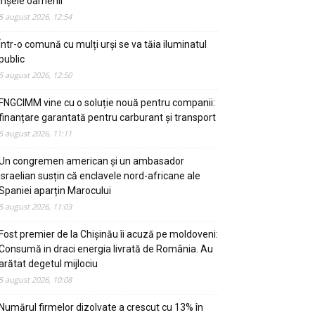
înșele oamenii
5 august 2026, 12:54
Într-o comună cu mulți urși se va tăia iluminatul
public
5 august 2026, 12:50
FNGCIMM vine cu o soluție nouă pentru companii:
finanțare garantată pentru carburant și transport
5 august 2026, 11:11
Un congremen american și un ambasador
israelian susțin că enclavele nord-africane ale
Spaniei aparțin Marocului
5 august 2026, 11:03
Fost premier de la Chișinău îi acuză pe moldoveni:
Consumă in draci energia livrată de România. Au
arătat degetul mijlociu
5 august 2026, 10:08
Numărul firmelor dizolvate a crescut cu 13% în