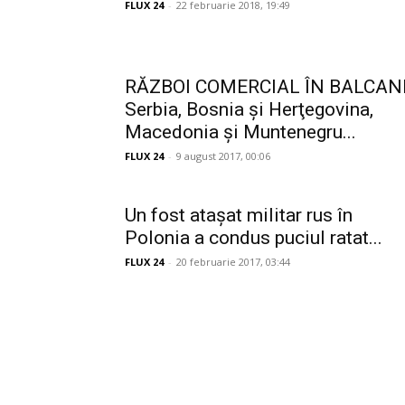
FLUX 24
-
22 februarie 2018, 19:49
RĂZBOI COMERCIAL ÎN BALCANI
Serbia, Bosnia şi Herţegovina,
Macedonia şi Muntenegru...
FLUX 24
-
9 august 2017, 00:06
Un fost atașat militar rus în
Polonia a condus puciul ratat...
FLUX 24
-
20 februarie 2017, 03:44