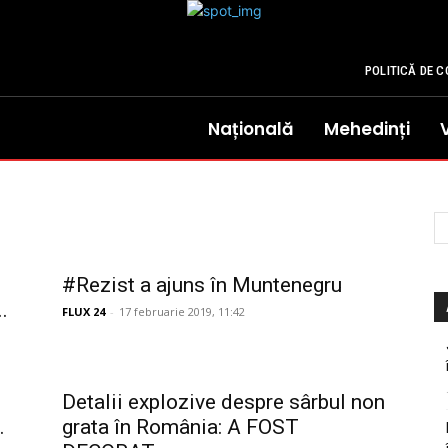
POLITICĂ DE C
Națională
Mehedinți
#Rezist a ajuns în Muntenegru
.
FLUX 24
-
17 februarie 2019, 11:42
Detalii explozive despre sârbul non
.
grata în România: A FOST