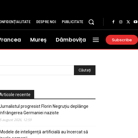
ONFIDENȚIALITATE
DESPRE NOI
PUBLICITATE
Vrancea
Mureș
Dâmbovița
Subscribe
Articole recente
Jurnalistul progresist Florin Negruțiu deplânge
înfrângerea Germaniei naziste
5 august 2026, 12:59
Modele de inteligență artificială au încercat să