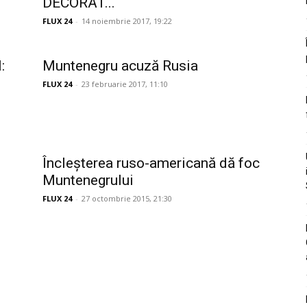
DECORAT...
FLUX 24
-
14 noiembrie 2017, 19:22
:
Muntenegru acuză Rusia
FLUX 24
-
23 februarie 2017, 11:10
Încleșterea ruso-americană dă foc
Muntenegrului
FLUX 24
-
27 octombrie 2015, 21:30