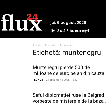
joi, 6 august, 2026
24.2
București
C
Acasă
Etichete
Muntenegru
Etichetă: muntenegru
Muntenegru pierde 500 de
milioane de euro pe an din cauza..
FLUX 24
-
2 septembrie 2025, 15:37
Șeful diplomației ruse la Belgrad
vorbește de misterele de la baza..