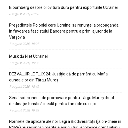
Bloomberg despre o lovitură dură pentru exporturile Ucrainei
8 august 2026, 01:56
Președintele Poloniei cere Ucrainei să renunțe la propaganda
in favoarea fascistului Bandera pentru a primi ajutor de la
Varșovia
7 august 2026, 19:07
Musk dă Niet Ucrainei
7 august 2026, 19:02
DEZVĂLUIRILE FLUX 24: Justiția dă de pământ cu Mafia
gunoaielor din Târgu Mureș
7 august 2026, 18:49
Serial video inedit de promovare pentru Târgu Mureș drept
destinație turistică ideală pentru familiile cu copii
7 august 2026, 18:38
Normele de aplicare ale noii Legi a Biodiversității (jalon-cheie în
PNRR) nu recunosc meritele agriculturii ecologice drept pilonul