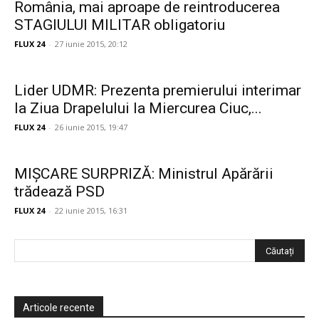
România, mai aproape de reintroducerea
STAGIULUI MILITAR obligatoriu
FLUX 24
-
27 iunie 2015, 20:12
Lider UDMR: Prezenta premierului interimar
la Ziua Drapelului la Miercurea Ciuc,...
FLUX 24
-
26 iunie 2015, 19:47
MIȘCARE SURPRIZĂ: Ministrul Apărării
trădează PSD
FLUX 24
-
22 iunie 2015, 16:31
Articole recente