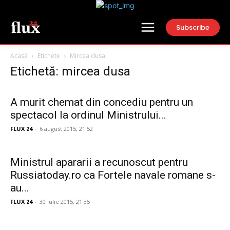
Subscribe
Acasă
Etichete
Mircea dusa
Etichetă: mircea dusa
A murit chemat din concediu pentru un
spectacol la ordinul Ministrului...
FLUX 24
-
6 august 2015, 21:52
Ministrul apararii a recunoscut pentru
Russiatoday.ro ca Fortele navale romane s-
au...
FLUX 24
-
30 iulie 2015, 21:35