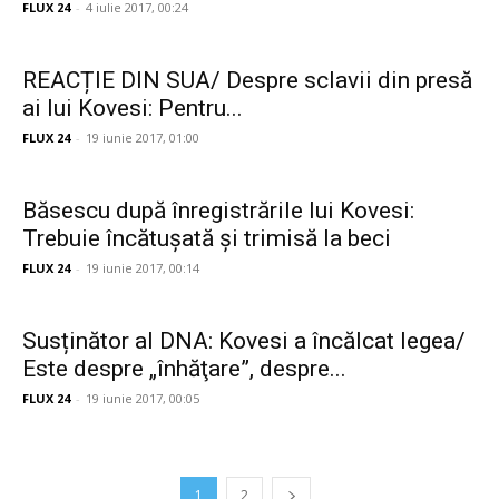
FLUX 24
-
4 iulie 2017, 00:24
REACȚIE DIN SUA/ Despre sclavii din presă
ai lui Kovesi: Pentru...
FLUX 24
-
19 iunie 2017, 01:00
Băsescu după înregistrările lui Kovesi:
Trebuie încătușată și trimisă la beci
FLUX 24
-
19 iunie 2017, 00:14
Susținător al DNA: Kovesi a încălcat legea/
Este despre „înhăţare”, despre...
FLUX 24
-
19 iunie 2017, 00:05
1
2