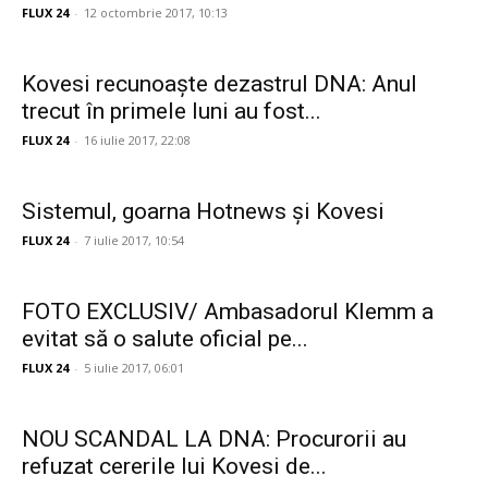
FLUX 24
-
12 octombrie 2017, 10:13
Kovesi recunoaște dezastrul DNA: Anul
trecut în primele luni au fost...
FLUX 24
-
16 iulie 2017, 22:08
Sistemul, goarna Hotnews și Kovesi
FLUX 24
-
7 iulie 2017, 10:54
FOTO EXCLUSIV/ Ambasadorul Klemm a
evitat să o salute oficial pe...
FLUX 24
-
5 iulie 2017, 06:01
NOU SCANDAL LA DNA: Procurorii au
refuzat cererile lui Kovesi de...