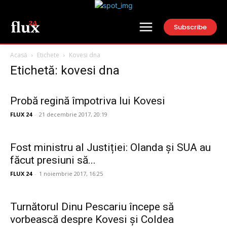
Subscribe
Acasă
Etichete
Kovesi dna
Etichetă: kovesi dna
Probă regină împotriva lui Kovesi
FLUX 24
-
21 decembrie 2017, 20:19
Fost ministru al Justiției: Olanda și SUA au
făcut presiuni să...
FLUX 24
-
1 noiembrie 2017, 16:25
Turnătorul Dinu Pescariu începe să
vorbească despre Kovesi și Coldea