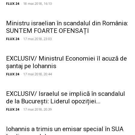
FLUX 24
-
18 mai 2018, 16:13
Ministru israelian în scandalul din România:
SUNTEM FOARTE OFENSAȚI
FLUX 24
-
17 mai 2018, 23:03
EXCLUSIV/ Ministrul Economiei îl acuză de
șantaj pe Iohannis
FLUX 24
-
17 mai 2018, 20:44
EXCLUSIV/ Israelul se implică în scandalul
de la București: Liderul opoziției...
FLUX 24
-
17 mai 2018, 20:39
Iohannis a trimis un emisar special în SUA