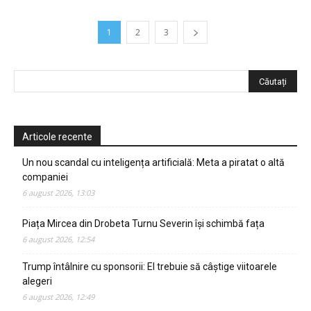
1
2
3
Articole recente
Un nou scandal cu inteligența artificială: Meta a piratat o altă
companiei
6 august 2026, 13:03
Piața Mircea din Drobeta Turnu Severin își schimbă fața
6 august 2026, 12:54
Trump întâlnire cu sponsorii: El trebuie să câștige viitoarele
alegeri
6 august 2026, 12:49