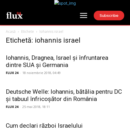
Subscribe
Acasă
Etichete
Iohannis israel
Etichetă: iohannis israel
Iohannis, Dragnea, Israel și înfruntarea
dintre SUA și Germania
FLUX 24
-
18 noiembrie 2018, 04:49
Deutsche Welle: Iohannis, bătălia pentru DC
și tabuul înfricoșător din România
FLUX 24
-
25 mai 2018, 18:11
Cum declari război Israelului