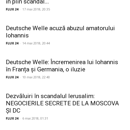
în plin scandal...
FLUX 24
-
17 mai 2018, 20:35
Deutsche Welle acuză abuzul amatorului
Iohannis
FLUX 24
-
14 mai 2018, 20:44
Deutsche Welle: Încremenirea lui Iohannis
în Franța și Germania, o iluzie
FLUX 24
-
10 mai 2018, 22:40
Dezvăluiri în scandalul Ierusalim:
NEGOCIERILE SECRETE DE LA MOSCOVA
ȘI DC
FLUX 24
-
6 mai 2018, 01:31