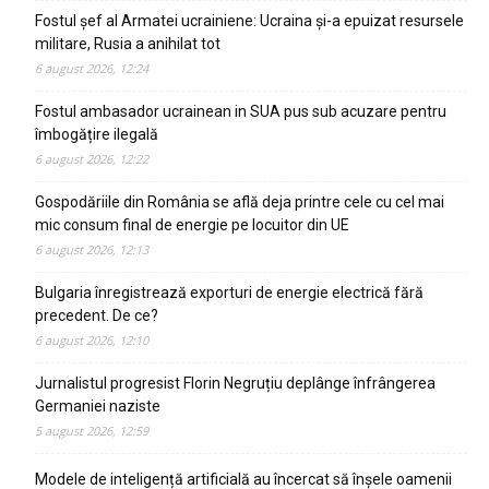
Fostul șef al Armatei ucrainiene: Ucraina și-a epuizat resursele
militare, Rusia a anihilat tot
6 august 2026, 12:24
Fostul ambasador ucrainean in SUA pus sub acuzare pentru
îmbogățire ilegală
6 august 2026, 12:22
Gospodăriile din România se află deja printre cele cu cel mai
mic consum final de energie pe locuitor din UE
6 august 2026, 12:13
Bulgaria înregistrează exporturi de energie electrică fără
precedent. De ce?
6 august 2026, 12:10
Jurnalistul progresist Florin Negruțiu deplânge înfrângerea
Germaniei naziste
5 august 2026, 12:59
Modele de inteligență artificială au încercat să înșele oamenii