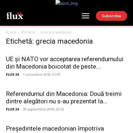
Subscribe
Acasă
Etichete
Grecia macedonia
Etichetă: grecia macedonia
UE și NATO vor acceptarea referendumului
din Macedonia boicotat de peste...
FLUX 24
-
1 octombrie 2018, 01:47
Referendumul din Macedonia: Două treimi
dintre alegători nu s-au prezentat la...
FLUX 24
-
30 septembrie 2018, 23:53
Președintele macedonian împotriva