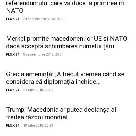
referendumului care va duce la primirea în
NATO
FLUX 24
-
24 septembrie 2018, 00:04
Merkel promite macedonenilor UE și NATO
dacă acceptă schimbarea numelui țării
FLUX 24
-
8 septembrie 2018, 20:04
Grecia amenință: „A trecut vremea când se
considera că diplomaţia închide...
FLUX 24
-
23 iulie 2018, 00:06
Trump: Macedonia ar putea declanșa al
treilea război mondial
FLUX 24
-
18 iulie 2018, 20:34