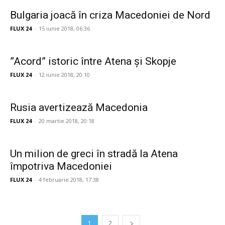
Bulgaria joacă în criza Macedoniei de Nord
FLUX 24
-
15 iunie 2018, 06:36
”Acord” istoric între Atena şi Skopje
FLUX 24
-
12 iunie 2018, 20:10
Rusia avertizează Macedonia
FLUX 24
-
20 martie 2018, 20:18
Un milion de greci în stradă la Atena
împotriva Macedoniei
FLUX 24
-
4 februarie 2018, 17:38
1
2