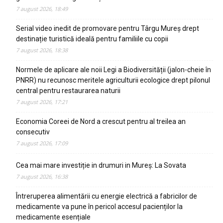
7 august 2026, 18:49
Serial video inedit de promovare pentru Târgu Mureș drept
destinație turistică ideală pentru familiile cu copii
7 august 2026, 18:38
Normele de aplicare ale noii Legi a Biodiversității (jalon-cheie în
PNRR) nu recunosc meritele agriculturii ecologice drept pilonul
central pentru restaurarea naturii
7 august 2026, 17:21
Economia Coreei de Nord a crescut pentru al treilea an
consecutiv
7 august 2026, 17:09
Cea mai mare investiție in drumuri in Mureș: La Sovata
7 august 2026, 16:38
Întreruperea alimentării cu energie electrică a fabricilor de
medicamente va pune în pericol accesul pacienților la
medicamente esențiale