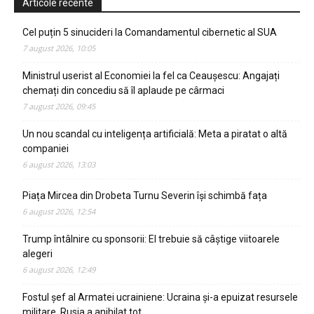
Articole recente
Cel puțin 5 sinucideri la Comandamentul cibernetic al SUA
7 august 2026, 10:05
Ministrul userist al Economiei la fel ca Ceaușescu: Angajați
chemați din concediu să îl aplaude pe cârmaci
7 august 2026, 09:45
Un nou scandal cu inteligența artificială: Meta a piratat o altă
companiei
6 august 2026, 13:03
Piața Mircea din Drobeta Turnu Severin își schimbă fața
6 august 2026, 12:54
Trump întâlnire cu sponsorii: El trebuie să câștige viitoarele
alegeri
6 august 2026, 12:49
Fostul șef al Armatei ucrainiene: Ucraina și-a epuizat resursele
militare, Rusia a anihilat tot