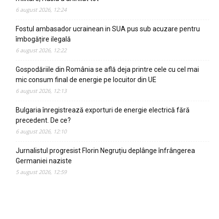
6 august 2026, 12:24
Fostul ambasador ucrainean in SUA pus sub acuzare pentru
îmbogățire ilegală
6 august 2026, 12:22
Gospodăriile din România se află deja printre cele cu cel mai
mic consum final de energie pe locuitor din UE
6 august 2026, 12:13
Bulgaria înregistrează exporturi de energie electrică fără
precedent. De ce?
6 august 2026, 12:10
Jurnalistul progresist Florin Negruțiu deplânge înfrângerea
Germaniei naziste
5 august 2026, 12:59