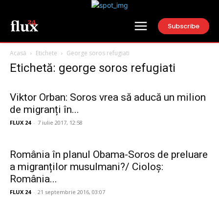
Subscribe
Acasă
Etichete
George soros refugiati
Etichetă: george soros refugiati
Viktor Orban: Soros vrea să aducă un milion
de migranți în...
FLUX 24
-
7 iulie 2017, 12:58
România în planul Obama-Soros de preluare
a migranților musulmani?/ Cioloș:
România...
FLUX 24
-
21 septembrie 2016, 03:07