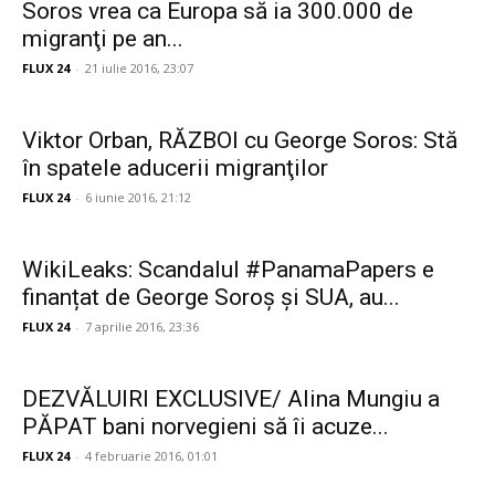
Soros vrea ca Europa să ia 300.000 de
migranţi pe an...
FLUX 24
-
21 iulie 2016, 23:07
Viktor Orban, RĂZBOI cu George Soros: Stă
în spatele aducerii migranţilor
FLUX 24
-
6 iunie 2016, 21:12
WikiLeaks: Scandalul #PanamaPapers e
finanțat de George Soroș și SUA, au...
FLUX 24
-
7 aprilie 2016, 23:36
DEZVĂLUIRI EXCLUSIVE/ Alina Mungiu a
PĂPAT bani norvegieni să îi acuze...
FLUX 24
-
4 februarie 2016, 01:01