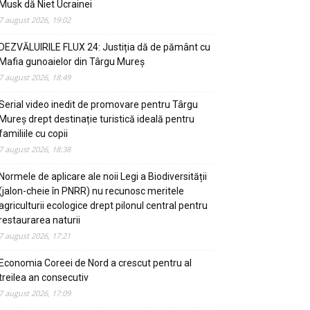
Musk dă Niet Ucrainei
7 august 2026, 19:02
DEZVĂLUIRILE FLUX 24: Justiția dă de pământ cu
Mafia gunoaielor din Târgu Mureș
7 august 2026, 18:49
Serial video inedit de promovare pentru Târgu
Mureș drept destinație turistică ideală pentru
familiile cu copii
7 august 2026, 18:38
Normele de aplicare ale noii Legi a Biodiversității
(jalon-cheie în PNRR) nu recunosc meritele
agriculturii ecologice drept pilonul central pentru
restaurarea naturii
7 august 2026, 17:21
Economia Coreei de Nord a crescut pentru al
treilea an consecutiv
7 august 2026, 17:09