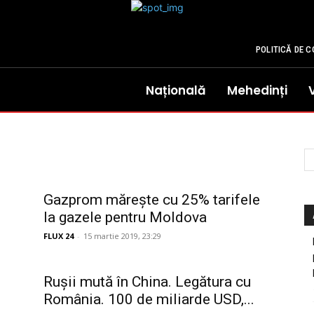
POLITICĂ DE C
Națională
Mehedinți
Gazprom mărește cu 25% tarifele
la gazele pentru Moldova
FLUX 24
-
15 martie 2019, 23:29
Rușii mută în China. Legătura cu
România. 100 de miliarde USD,...