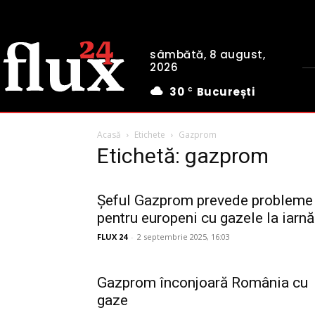
sâmbătă, 8 august,
2026
30
București
C
Acasă
Etichete
Gazprom
Etichetă: gazprom
Șeful Gazprom prevede probleme
pentru europeni cu gazele la iarnă
FLUX 24
-
2 septembrie 2025, 16:03
Gazprom înconjoară România cu
gaze