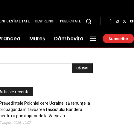
ONFIDENȚIALITATE
DESPRE NOI
PUBLICITATE
Vrancea
Mureș
Dâmbovița
Subscribe
Articole recente
Președintele Poloniei cere Ucrainei să renunțe la
propaganda in favoarea fascistului Bandera
pentru a primi ajutor de la Varșovia
7 august 2026, 19:07