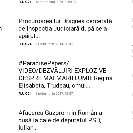
FLUX 24
-
12 septembrie 2018, 04:29
Procuroarea lui Dragnea cercetată
n
de Inspecția Judiciară după ce a
apărut...
FLUX 24
-
23 februarie 2018, 18:40
#ParadisePapers/
VIDEO/DEZVĂLUIRI EXPLOZIVE
DESPRE MAI MARII LUMII: Regina
Elisabeta, Trudeau, omul...
FLUX 24
-
5 noiembrie 2017, 23:57
Afacerea Gazprom în România
pusă la cale de deputatul PSD,
Iulian...