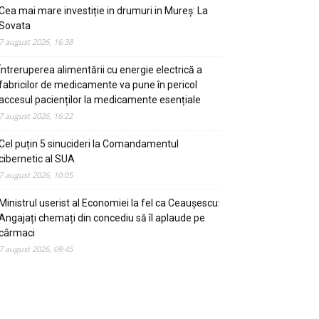
Cea mai mare investiție in drumuri in Mureș: La
Sovata
7 august 2026, 16:38
Întreruperea alimentării cu energie electrică a
fabricilor de medicamente va pune în pericol
accesul pacienților la medicamente esențiale
7 august 2026, 16:22
Cel puțin 5 sinucideri la Comandamentul
cibernetic al SUA
7 august 2026, 10:05
Ministrul userist al Economiei la fel ca Ceaușescu:
Angajați chemați din concediu să îl aplaude pe
cârmaci
7 august 2026, 09:45