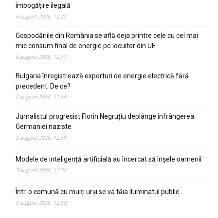
îmbogățire ilegală
6 august 2026, 12:22
Gospodăriile din România se află deja printre cele cu cel mai
mic consum final de energie pe locuitor din UE
6 august 2026, 12:13
Bulgaria înregistrează exporturi de energie electrică fără
precedent. De ce?
6 august 2026, 12:10
Jurnalistul progresist Florin Negruțiu deplânge înfrângerea
Germaniei naziste
5 august 2026, 12:59
Modele de inteligență artificială au încercat să înșele oamenii
5 august 2026, 12:54
Într-o comună cu mulți urși se va tăia iluminatul public
5 august 2026, 12:50