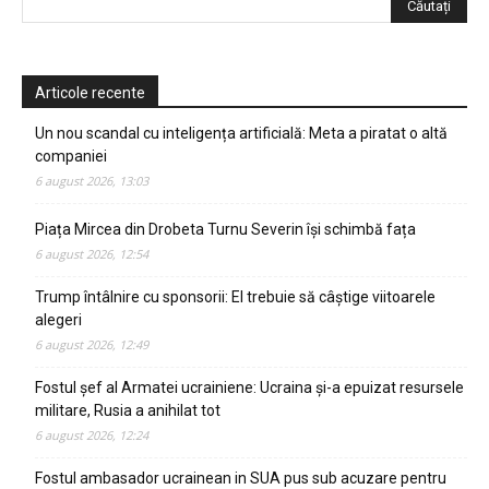
Articole recente
Un nou scandal cu inteligența artificială: Meta a piratat o altă
companiei
6 august 2026, 13:03
Piața Mircea din Drobeta Turnu Severin își schimbă fața
6 august 2026, 12:54
Trump întâlnire cu sponsorii: El trebuie să câștige viitoarele
alegeri
6 august 2026, 12:49
Fostul șef al Armatei ucrainiene: Ucraina și-a epuizat resursele
militare, Rusia a anihilat tot
6 august 2026, 12:24
Fostul ambasador ucrainean in SUA pus sub acuzare pentru