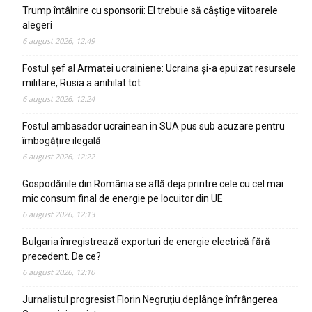
Trump întâlnire cu sponsorii: El trebuie să câștige viitoarele
alegeri
6 august 2026, 12:49
Fostul șef al Armatei ucrainiene: Ucraina și-a epuizat resursele
militare, Rusia a anihilat tot
6 august 2026, 12:24
Fostul ambasador ucrainean in SUA pus sub acuzare pentru
îmbogățire ilegală
6 august 2026, 12:22
Gospodăriile din România se află deja printre cele cu cel mai
mic consum final de energie pe locuitor din UE
6 august 2026, 12:13
Bulgaria înregistrează exporturi de energie electrică fără
precedent. De ce?
6 august 2026, 12:10
Jurnalistul progresist Florin Negruțiu deplânge înfrângerea