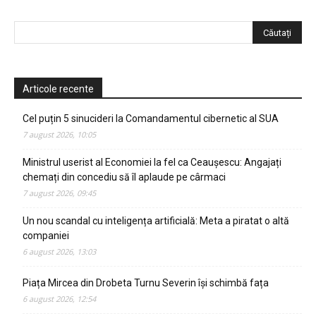
Articole recente
Cel puțin 5 sinucideri la Comandamentul cibernetic al SUA
7 august 2026, 10:05
Ministrul userist al Economiei la fel ca Ceaușescu: Angajați
chemați din concediu să îl aplaude pe cârmaci
7 august 2026, 09:45
Un nou scandal cu inteligența artificială: Meta a piratat o altă
companiei
6 august 2026, 13:03
Piața Mircea din Drobeta Turnu Severin își schimbă fața
6 august 2026, 12:54