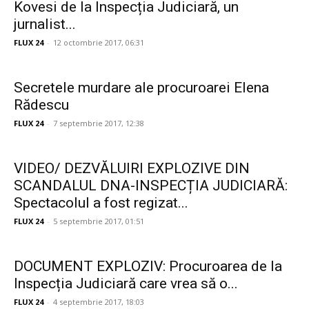
Kovesi de la Inspecția Judiciară, un
jurnalist...
FLUX 24
-
12 octombrie 2017, 06:31
Secretele murdare ale procuroarei Elena
Rădescu
FLUX 24
-
7 septembrie 2017, 12:38
VIDEO/ DEZVĂLUIRI EXPLOZIVE DIN
SCANDALUL DNA-INSPECȚIA JUDICIARĂ:
Spectacolul a fost regizat...
FLUX 24
-
5 septembrie 2017, 01:51
DOCUMENT EXPLOZIV: Procuroarea de la
Inspecția Judiciară care vrea să o...
FLUX 24
-
4 septembrie 2017, 18:03