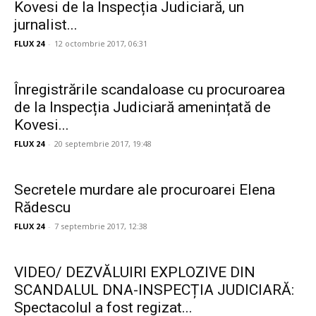
Kovesi de la Inspecția Judiciară, un
jurnalist...
FLUX 24
-
12 octombrie 2017, 06:31
Înregistrările scandaloase cu procuroarea
de la Inspecția Judiciară amenințată de
Kovesi...
FLUX 24
-
20 septembrie 2017, 19:48
Secretele murdare ale procuroarei Elena
Rădescu
FLUX 24
-
7 septembrie 2017, 12:38
VIDEO/ DEZVĂLUIRI EXPLOZIVE DIN
SCANDALUL DNA-INSPECȚIA JUDICIARĂ:
Spectacolul a fost regizat...