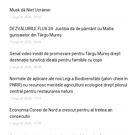
Musk dă Niet Ucrainei
7 august 2026, 19:02
DEZVĂLUIRILE FLUX 24: Justiția dă de pământ cu Mafia
gunoaielor din Târgu Mureș
7 august 2026, 18:49
Serial video inedit de promovare pentru Târgu Mureș drept
destinație turistică ideală pentru familiile cu copii
7 august 2026, 18:38
Normele de aplicare ale noii Legi a Biodiversității (jalon-cheie în
PNRR) nu recunosc meritele agriculturii ecologice drept pilonul
central pentru restaurarea naturii
7 august 2026, 17:21
Economia Coreei de Nord a crescut pentru al treilea an
consecutiv
7 august 2026, 17:09