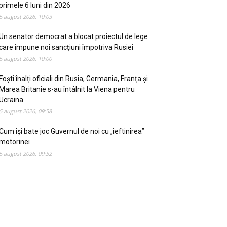
primele 6 luni din 2026
5 august 2026, 10:03
Un senator democrat a blocat proiectul de lege
care impune noi sancțiuni împotriva Rusiei
5 august 2026, 10:00
Foști înalți oficiali din Rusia, Germania, Franța și
Marea Britanie s-au întâlnit la Viena pentru
Ucraina
5 august 2026, 09:58
Cum își bate joc Guvernul de noi cu „ieftinirea”
motorinei
5 august 2026, 09:52