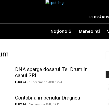
POLITICĂ DE C
Națională
Mehedinți
rum
DNA sparge dosarul Tel Drum în
capul SRI
FLUX 24
-
11 decembrie 2018, 19:24
Contabila imperiului Dragnea
FLUX 24
-
5 noiembrie 2018, 19:12