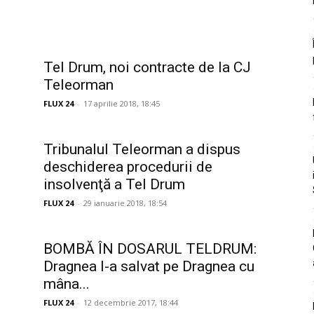
i
Tel Drum, noi contracte de la CJ
Teleorman
FLUX 24
-
17 aprilie 2018, 18:45
Tribunalul Teleorman a dispus
deschiderea procedurii de
insolvenţă a Tel Drum
FLUX 24
-
29 ianuarie 2018, 18:54
BOMBĂ ÎN DOSARUL TELDRUM:
Dragnea l-a salvat pe Dragnea cu
mâna...
FLUX 24
-
12 decembrie 2017, 18:44