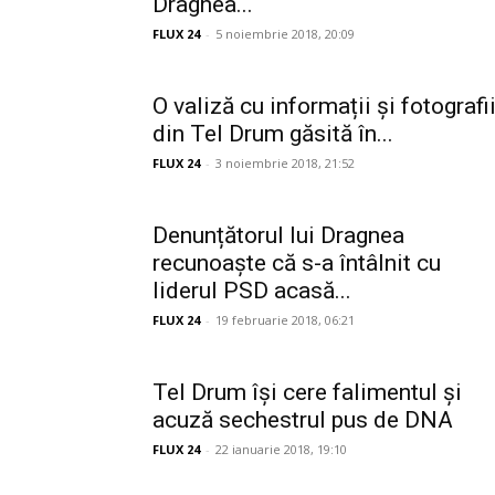
Dragnea...
FLUX 24
-
5 noiembrie 2018, 20:09
O valiză cu informații și fotografi
din Tel Drum găsită în...
FLUX 24
-
3 noiembrie 2018, 21:52
Denunțătorul lui Dragnea
recunoaște că s-a întâlnit cu
liderul PSD acasă...
FLUX 24
-
19 februarie 2018, 06:21
Tel Drum își cere falimentul și
acuză sechestrul pus de DNA
FLUX 24
-
22 ianuarie 2018, 19:10