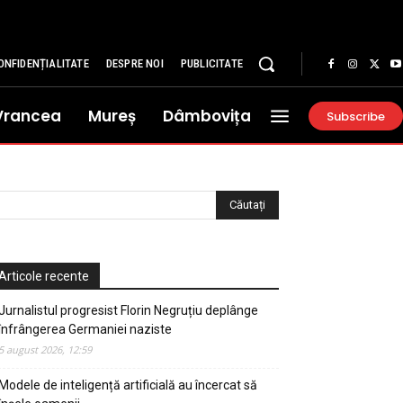
ONFIDENȚIALITATE
DESPRE NOI
PUBLICITATE
Vrancea
Mureș
Dâmbovița
Subscribe
Articole recente
Jurnalistul progresist Florin Negruțiu deplânge
înfrângerea Germaniei naziste
5 august 2026, 12:59
Modele de inteligență artificială au încercat să