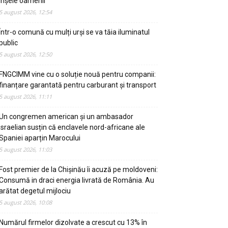
înșele oamenii
5 august 2026, 12:54
Într-o comună cu mulți urși se va tăia iluminatul
public
5 august 2026, 12:50
FNGCIMM vine cu o soluție nouă pentru companii:
finanțare garantată pentru carburant și transport
5 august 2026, 11:11
Un congremen american și un ambasador
israelian susțin că enclavele nord-africane ale
Spaniei aparțin Marocului
5 august 2026, 11:03
Fost premier de la Chișinău îi acuză pe moldoveni:
Consumă in draci energia livrată de România. Au
arătat degetul mijlociu
5 august 2026, 10:08
Numărul firmelor dizolvate a crescut cu 13% în