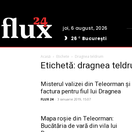
joi, 6 august, 2026
26
București
C
Acasă
Etichete
Dragnea teldrum
Etichetă: dragnea teld
Misterul valizei din Teleorman și
factura pentru fiul lui Dragnea
FLUX 24
-
3 ianuarie 2019, 15:07
Mapa roșie din Teleorman:
Bucătăria de vară din vila lui