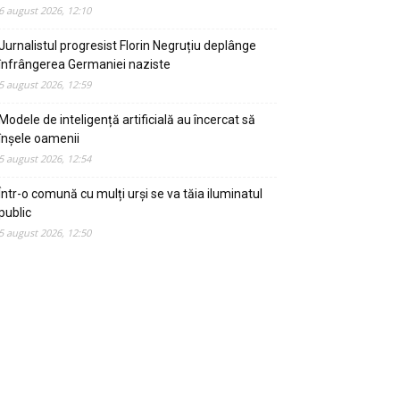
6 august 2026, 12:10
Jurnalistul progresist Florin Negruțiu deplânge
înfrângerea Germaniei naziste
5 august 2026, 12:59
Modele de inteligență artificială au încercat să
înșele oamenii
5 august 2026, 12:54
Într-o comună cu mulți urși se va tăia iluminatul
public
5 august 2026, 12:50