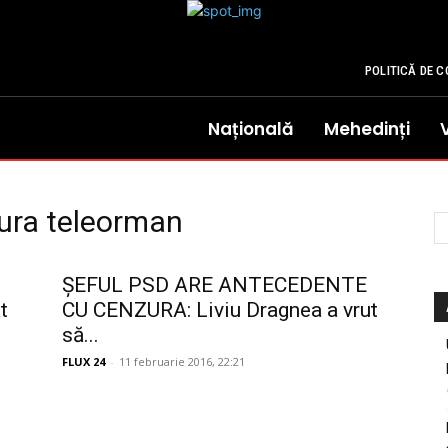
POLITICĂ DE C
Națională
Mehedinți
ura teleorman
ȘEFUL PSD ARE ANTECEDENTE
t
CU CENZURA: Liviu Dragnea a vrut
să...
FLUX 24
-
11 februarie 2016, 22:21