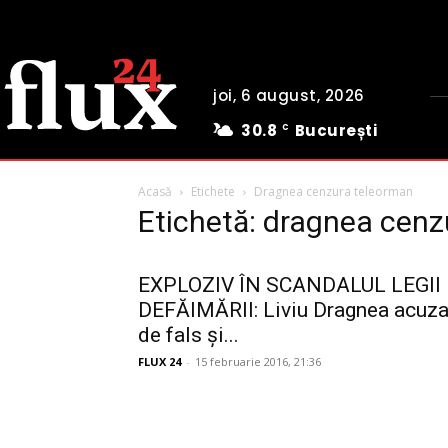
joi, 6 august, 2026
30.8
București
C
Acasă
Etichete
Dragnea cenzura teleorman
Etichetă: dragnea cenz
EXPLOZIV ÎN SCANDALUL LEGII
DEFĂIMĂRII: Liviu Dragnea acuza
de fals și...
FLUX 24
-
15 februarie 2016, 21:36