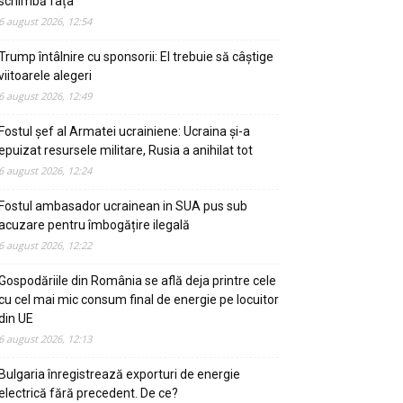
schimbă fața
6 august 2026, 12:54
Trump întâlnire cu sponsorii: El trebuie să câștige
viitoarele alegeri
6 august 2026, 12:49
Fostul șef al Armatei ucrainiene: Ucraina și-a
epuizat resursele militare, Rusia a anihilat tot
6 august 2026, 12:24
Fostul ambasador ucrainean in SUA pus sub
acuzare pentru îmbogățire ilegală
6 august 2026, 12:22
Gospodăriile din România se află deja printre cele
cu cel mai mic consum final de energie pe locuitor
din UE
6 august 2026, 12:13
Bulgaria înregistrează exporturi de energie
electrică fără precedent. De ce?