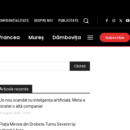
ONFIDENȚIALITATE
DESPRE NOI
PUBLICITATE
Vrancea
Mureș
Dâmbovița
Subscribe
Articole recente
Un nou scandal cu inteligența artificială: Meta a
piratat o altă companiei
6 august 2026, 13:03
Piața Mircea din Drobeta Turnu Severin își