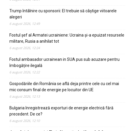
Trump întâlnire cu sponsorii: El trebuie să câștige viitoarele
alegeri
6 august 2026, 12:49
Fostul șef al Armatei ucrainiene: Ucraina și-a epuizat resursele
militare, Rusia a anihilat tot
6 august 2026, 12:24
Fostul ambasador ucrainean in SUA pus sub acuzare pentru
îmbogățire ilegală
6 august 2026, 12:22
Gospodăriile din România se află deja printre cele cu cel mai
mic consum final de energie pe locuitor din UE
6 august 2026, 12:13
Bulgaria înregistrează exporturi de energie electrică fără
precedent. De ce?
6 august 2026, 12:10