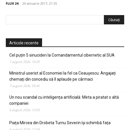
FLUX 24
-
26 ianuarie 2017, 21:55
Articole recente
Cel puțin 5 sinucideri la Comandamentul cibernetic al SUA
7 august 2026, 10:05
Ministrul userist al Economiei la fel ca Ceaușescu: Angajați
chemați din concediu să îl aplaude pe cârmaci
7 august 2026, 09:45
Un nou scandal cu inteligența artificială: Meta a piratat o altă
companiei
6 august 2026, 13:03
Piața Mircea din Drobeta Turnu Severin își schimbă fața
6 august 2026, 12:54