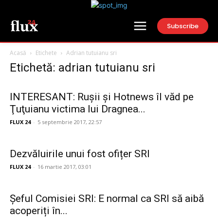
Subscribe
Acasă
Etichete
Adrian tutuianu sri
Etichetă: adrian tutuianu sri
INTERESANT: Ruşii şi Hotnews îl văd pe
Ţuţuianu victima lui Dragnea...
FLUX 24
-
5 septembrie 2017, 22:57
Dezvăluirile unui fost ofițer SRI
FLUX 24
-
16 martie 2017, 03:01
Șeful Comisiei SRI: E normal ca SRI să aibă
acoperiți în...