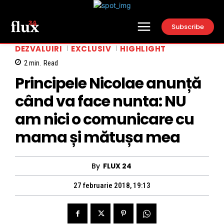
Subscribe
DEZVALUIRI
EXCLUSIV
HIGHLIGHT
2
min.
Read
Principele Nicolae anunță
când va face nunta: NU
am nici o comunicare cu
mama și mătușa mea
By
FLUX 24
27 februarie 2018, 19:13