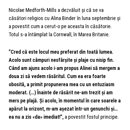
Nicolae Medforth-Mills a dezvăluit și că se va
căsători religios cu Alina Binder în luna septembrie și
a povestit cum a cerut-o pe aceasta în căsătorie.
Totul s-a întâmplat la Cornwall, în Marea Britanie.
”Cred că este locul meu preferat din toată lumea.
Acolo sunt câmpuri nesfârșite și plaje cu nisip fin.
Când am ajuns acolo i-am propus Alinei să mergem a
doua zi să vedem răsăritul. Cum ea era foarte
obosită, a primit propunerea mea cu un entuziasm
moderat. (…) Înainte de răsărit ne-am trezit și am
mers pe plajă. Și acolo, în momentul în care soarele a
apărut la orizont, m-am așezat într-un genunchi și…
ea nu a zis «da» imediat!”,
a povestit fostul principe.