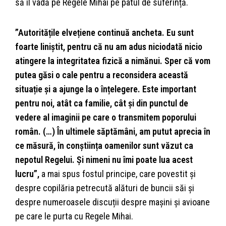
să îl vadă pe Regele Mihai pe patul de suferință.
”Autoritățile elvețiene continuă ancheta. Eu sunt
foarte liniștit, pentru că nu am adus niciodată nicio
atingere la integritatea fizică a nimănui. Sper că vom
putea găsi o cale pentru a reconsidera această
situație și a ajunge la o înțelegere. Este important
pentru noi, atât ca familie, cât și din punctul de
vedere al imaginii pe care o transmitem poporului
român. (…) În ultimele săptămâni, am putut aprecia în
ce măsură, în conștiința oamenilor sunt văzut ca
nepotul Regelui. Și nimeni nu îmi poate lua acest
lucru”,
a mai spus fostul principe, care povestit și
despre copilăria petrecută alături de buncii săi și
despre numeroasele discuții despre mașini și avioane
pe care le purta cu Regele Mihai.