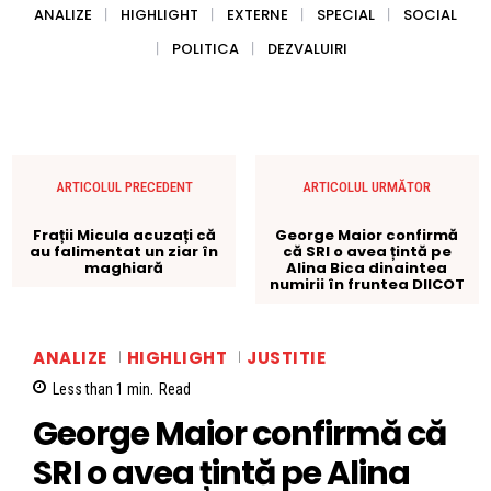
ANALIZE
HIGHLIGHT
EXTERNE
SPECIAL
SOCIAL
POLITICA
DEZVALUIRI
ARTICOLUL PRECEDENT
ARTICOLUL URMĂTOR
Frații Micula acuzați că
George Maior confirmă
au falimentat un ziar în
că SRI o avea țintă pe
maghiară
Alina Bica dinaintea
numirii în fruntea DIICOT