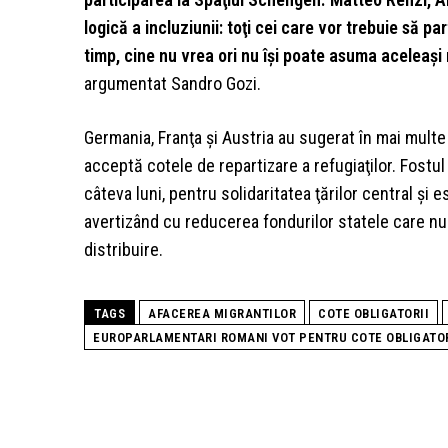
logică a incluziunii: toţi cei care vor trebuie să pa
timp, cine nu vrea ori nu îşi poate asuma aceleaşi
argumentat Sandro Gozi.
Germania, Franţa şi Austria au sugerat în mai multe
acceptă cotele de repartizare a refugiaţilor. Fost
câteva luni, pentru solidaritatea ţărilor central şi
avertizând cu reducerea fondurilor statele care n
distribuire.
TAGS
AFACEREA MIGRANTILOR
COTE OBLIGATORII
EUROPARLAMENTARI ROMANI VOT PENTRU COTE OBLIGATOR