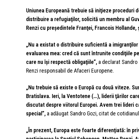
Uniunea Europeană trebuie să iniţieze proceduri d
distribuire a refugiaţilor, solicită un membru al G
Renzi cu preşedintele Franţei, Francois Hollande,
„Nu a existat o distribuire suficientă a imigranţilo
evaluarea mea: cred că sunt întrunite condiţiile pe
care nu îşi respectă obligaţiile”,
a declarat Sandro 
Renzi responsabil de Afaceri Europene.
„Nu trebuie să existe o Europă cu două viteze. Sunt
Bratislava. Ieri, la Ventotene (…), liderii ţărilor 
discutat despre viitorul Europei. Avem trei lideri 
special”,
a adăugat Sandro Gozi, citat de cotidianul 
„În prezent, Europa este foarte diferenţiată: în pri
participarea la Spaţiul Schengen. Matteo Renzi, 