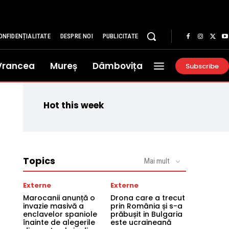
ONFIDENȚIALITATE
DESPRE NOI
PUBLICITATE
Vrancea
Mureș
Dâmbovița
Subscribe
Hot this week
Topics
Mai mult
Externe
Externe
Marocanii anunță o
Drona care a trecut
invazie masivă a
prin România și s-a
enclavelor spaniole
prăbușit in Bulgaria
înainte de alegerile
este ucraineană