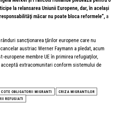
rticipe la relansarea Uniunii Europene, dar, în acelaşi
 responsabilităţi măcar nu poate bloca reformele”,
a
 rânduri sancţionarea ţărilor europene care nu
ul cancelar austriac Werner Faymann a pledat, acum
 est-europene membre UE în primirea refugiaţilor,
u acceptă extracomunitari conform sistemului de
COTE OBLIGATORII MIGRANTI
CRIZA MIGRANTILOR
II REFUGIATI