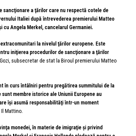
e sancţionare a ţărilor care nu respectă cotele de
uvernului Italiei după întrevederea premierului Matteo
 şi cu Angela Merkel, cancelarul Germaniei.
r extracomunitari la nivelul ţărilor europene. Este
ntru iniţierea procedurilor de sancţionare a ţărilor
Gozi, subsecretar de stat la Biroul premierului Matteo
 în curs întâlniri pentru pregătirea summitului de la
care sunt membre istorice ale Uniunii Europene au
care îşi asumă responsabilităţi într-un moment
Il Mattino.
vinţa monedei, în materie de imigraţie şi privind
Angela Merkel şi Francois Hollande pledează pentru o