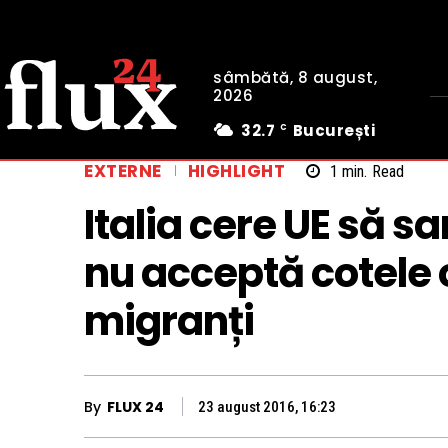
sâmbătă, 8 august,
2026
32.7
București
C
EXTERNE
HIGHLIGHT
1
min.
Read
Italia cere UE să s
nu acceptă cotele o
migranți
By
FLUX 24
23 august 2016, 16:23