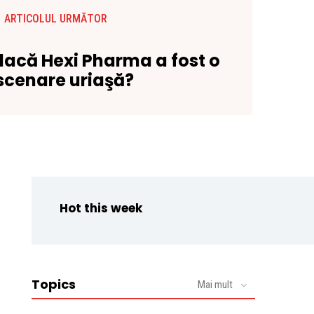
ARTICOLUL URMĂTOR
dacă Hexi Pharma a fost o
scenare uriaşă?