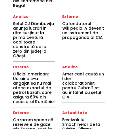
din septembrie din
Regat
Analize
Externe
Șeful CJ Dâmbovița
Cofondatorul
anunță lucrări in
Wikipedia: A devenit
ritm susținut la
un instrument de
prima centură
propagandă al CIA
ocolitoare
construită de la
zero din județ la
Găești
Externe
Analize
Oficial american:
Americanii caută un
Ucraina s-a
lider
angajat să nu mai
colaboraționist
atace exportul de
pentru Cuba: 2 s-
petrol kazah, care
au întâlnit cu șeful
asigură 60% din
CIA
necesarul României
Externe
Actualitate
Gazprom spune că
Festivalului
rezervele de gaze
Smochinelor de la