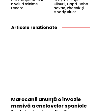
ale Europei sunt la
Svinița: Olimpul
niveluri minime
Clisurii, Capri, Baba
record
Novac, Phoenix și
Moody Blues
Articole relationate
Marocanii anunță o invazie
masivă a enclavelor spaniole