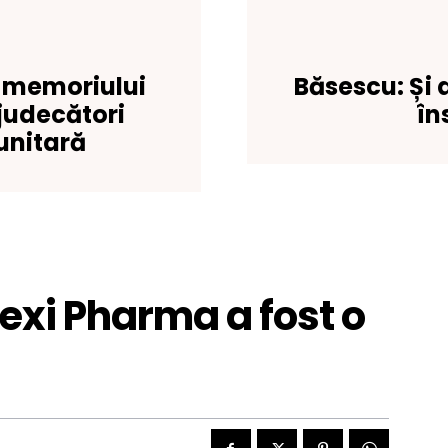
 memoriului
Băsescu: Și 
judecători
în
 unitară