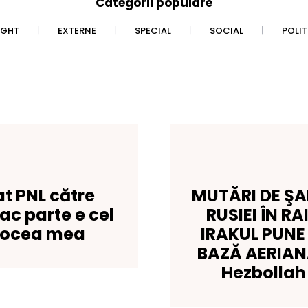
Categorii populare
IGHT
EXTERNE
SPECIAL
SOCIAL
POLI
t PNL către
MUTĂRI DE ŞA
fac parte e cel
RUSIEI ÎN RA
vocea mea
IRAKUL PUNE
BAZĂ AERIANĂ/
Hezbollah