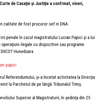
urte de Casaţie şi Justiţie a confrmat, vineri,
 in calitate de fost procuror sef in DNA.
i penale în cazul magistratului Lucian Papici şi a lui
şi operaţiuni ilegale cu dispozitive sau programe
al DIICOT Hunedoara.
ul Referendumului, şi-a încetat activitatea la Direcţia
enit la Parchetul de pe lângă Tribunalul Timiş.
siliului Superior al Magistraturii, în şedinţa din 25