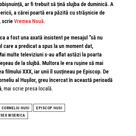
bișnuință, ar fi trebuit să țină slujba de duminică. A
sericii, a cărei poartă era păzită cu strășnicie de
 scrie
Vremea Nouă.
dica a fost una axată insistent pe mesajul “să nu
ul care a predicat a spus la un moment dat,
i multe televiziuni s-au aflat astăzi la poarta
ieșeau de la slujbă. Multora le era rușine să mai
a filmului XXX, iar unii îl susțineau pe Episcop. De
 Corneliu al Hușilor, greu încercat în această perioadă
ă
, mai scrie presa locală.
 CORNELIU HUSI
EPISCOP HUSI
SEX BISERICA