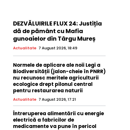
DEZVĂLUIRILE FLUX 24: Justiția
dă de pământ cu Mafia
gunoaielor din Târgu Mureș
Actualitate
7 August 2026, 18:49
Normele de aplicare ale noii Legi a
Biodiversității (jalon-cheie în PNRR)
nu recunosc meritele agriculturii
ecologice drept pilonul central
pentru restaurarea naturii
Actualitate
7 August 2026, 17:21
Întreruperea alimentării cu energie
electrică a fabricilor de
medicamente va pune în pericol