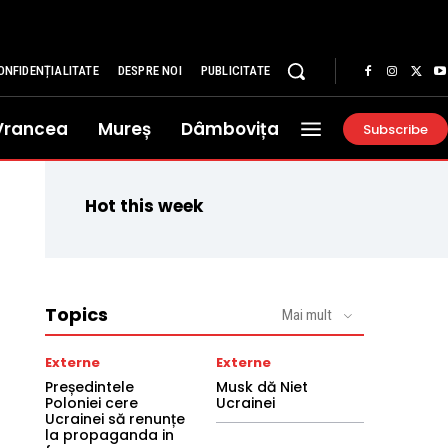
ONFIDENȚIALITATE
DESPRE NOI
PUBLICITATE
Vrancea
Mureș
Dâmbovița
Subscribe
Hot this week
Topics
Mai mult
Externe
Externe
Președintele
Musk dă Niet
Poloniei cere
Ucrainei
Ucrainei să renunțe
la propaganda in