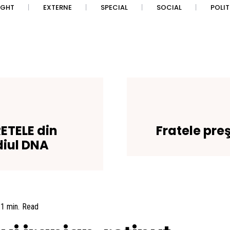
IGHT
EXTERNE
SPECIAL
SOCIAL
POLI
ETELE din
Fratele preş
diul DNA