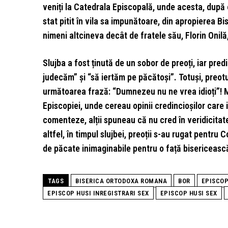
veniți la Catedrala Episcopală, unde acesta, după o
stat pitit în vila sa impunătoare, din apropierea Bi
nimeni altcineva decât de fratele său, Florin Onilă,
Slujba a fost ținută de un sobor de preoți, iar pre
judecăm” și “să iertăm pe păcătoși”. Totuși, preot
următoarea frază: “Dumnezeu nu ne vrea idioți”! Ma
Episcopiei, unde cereau opinii credincioșilor care 
comenteze, alții spuneau că nu cred în veridicitate
altfel, în timpul slujbei, preoții s-au rugat pentru
de păcate inimaginabile pentru o față bisericeasc
TAGS
BISERICA ORTODOXA ROMANA
BOR
EPISCOP
EPISCOP HUSI INREGISTRARI SEX
EPISCOP HUSI SEX