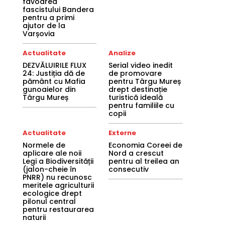
favoarea
fascistului Bandera
pentru a primi
ajutor de la
Varșovia
Actualitate
Analize
DEZVĂLUIRILE FLUX
Serial video inedit
24: Justiția dă de
de promovare
pământ cu Mafia
pentru Târgu Mureș
gunoaielor din
drept destinație
Târgu Mureș
turistică ideală
pentru familiile cu
copii
Actualitate
Externe
Normele de
Economia Coreei de
aplicare ale noii
Nord a crescut
Legi a Biodiversității
pentru al treilea an
(jalon-cheie în
consecutiv
PNRR) nu recunosc
meritele agriculturii
ecologice drept
pilonul central
pentru restaurarea
naturii