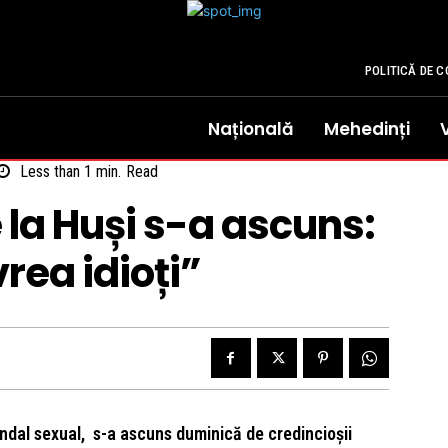
POLITICĂ DE C
Națională
Mehedinți
Less than 1
min.
Read
 la Huși s-a ascuns:
ea idioți”
andal sexual, s-a ascuns duminică de credincioșii