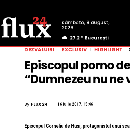
sâmbătă, 8 august,
2026
27.2
București
C
DEZVALUIRI
EXCLUSIV
HIGHLIGHT
Episcopul porno de
“Dumnezeu nu ne vr
By
FLUX 24
16 iulie 2017, 15:46
Episcopul Corneliu de Huși, protagonistul unui sc