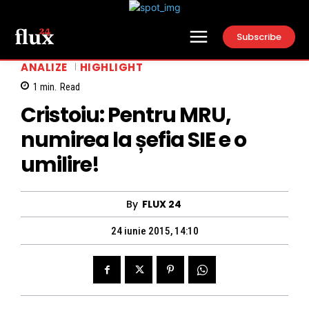
Subscribe
ANALIZE
HIGHLIGHT
1
min.
Read
Cristoiu: Pentru MRU,
numirea la șefia SIE e o
umilire!
By
FLUX 24
24 iunie 2015, 14:10