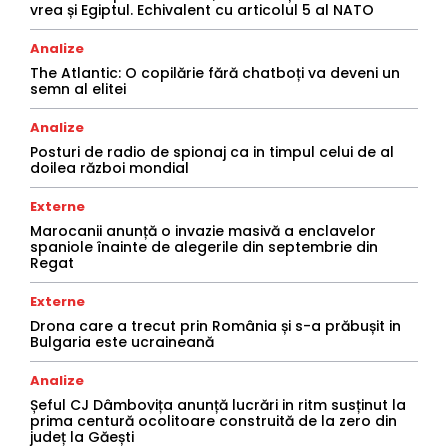
vrea și Egiptul. Echivalent cu articolul 5 al NATO
Analize
The Atlantic: O copilărie fără chatboți va deveni un
semn al elitei
Analize
Posturi de radio de spionaj ca in timpul celui de al
doilea război mondial
Externe
Marocanii anunță o invazie masivă a enclavelor
spaniole înainte de alegerile din septembrie din
Regat
Externe
Drona care a trecut prin România și s-a prăbușit in
Bulgaria este ucraineană
Analize
Șeful CJ Dâmbovița anunță lucrări in ritm susținut la
prima centură ocolitoare construită de la zero din
județ la Găești