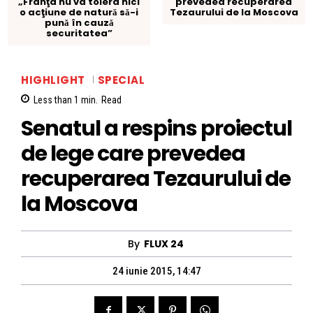
„Franţa nu va tolera nici
prevedea recuperarea
o acţiune de naturǎ sǎ-i
Tezaurului de la Moscova
punǎ în cauzǎ
securitatea”