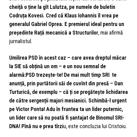
cheiță o ține la gît Lulutza, pe numele de buletin
Codruța Kovesi. Cred că Klaus Iohannis îl vrea pe
generalul Gabriel Oprea. E premierul ideal pentru un
președinte Rață mecanică a Structurilor
, mai afirmă
jurnalistul.
Umilirea PSD în acest caz – care avea dreptul măcar
la SIE să obțină un om – e un nou semnal de
alarmă:PSD trezește-te! De mai mult timp SRI te
anunță, prin purtătorii săi de cuvînt din presă – Dan
Turturică, de exemplu – că ți se pregătește lichidarea
de către sergenții majori mesianici. Schimbă-l urgent
pe Victor Ponta! Adu în fruntea ta un lider puternic,
un lider care să nu poată fi șantajat de Binomul SRI-
DNA! Pînă nu e prea tîrzi
u, este concluzia lui Cristoiu.