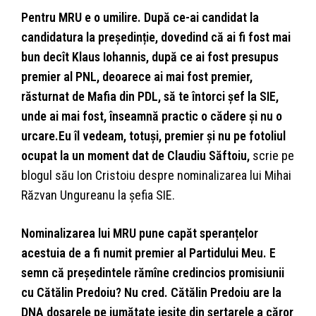
Pentru MRU e o umilire. După ce-ai candidat la
candidatura la președinție, dovedind că ai fi fost mai
bun decît Klaus Iohannis, după ce ai fost presupus
premier al PNL, deoarece ai mai fost premier,
răsturnat de Mafia din PDL, să te întorci șef la SIE,
unde ai mai fost, înseamnă practic o cădere și nu o
urcare.Eu îl vedeam, totuși, premier și nu pe fotoliul
ocupat la un moment dat de Claudiu Săftoiu,
scrie pe
blogul său Ion Cristoiu despre nominalizarea lui Mihai
Răzvan Ungureanu la șefia SIE.
Nominalizarea lui MRU pune capăt speranțelor
acestuia de a fi numit premier al Partidului Meu. E
semn că președintele rămîne credincios promisiunii
cu Cătălin Predoiu? Nu cred. Cătălin Predoiu are la
DNA dosarele pe jumătate ieșite din sertarele a căror