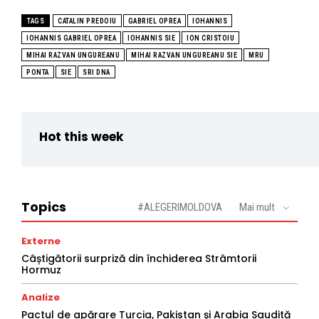
TAGS
CATALIN PREDOIU
GABRIEL OPREA
IOHANNIS
IOHANNIS GABRIEL OPREA
IOHANNIS SIE
ION CRISTOIU
MIHAI RAZVAN UNGUREANU
MIHAI RAZVAN UNGUREANU SIE
MRU
PONTA
SIE
SRI DNA
Hot this week
Topics
#ALEGERIMOLDOVA
Mai mult
Externe
Câștigătorii surpriză din închiderea Strâmtorii
Hormuz
Analize
Pactul de apărare Turcia, Pakistan și Arabia Saudită