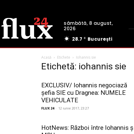
sâmbătă, 8 august,
2026
28.7
București
C
Acasă
Etichete
Iohannis sie
Etichetă: iohannis sie
EXCLUSIV/ Iohannis negociază
șefia SIE cu Dragnea: NUMELE
VEHICULATE
FLUX 24
-
12 iunie 2017, 23:27
HotNews: Război între Iohannis ş