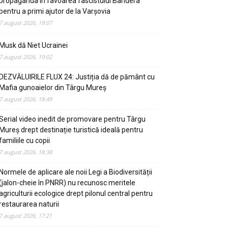
propaganda in favoarea fascistului Bandera
pentru a primi ajutor de la Varșovia
7 august 2026, 19:07
Musk dă Niet Ucrainei
7 august 2026, 19:02
DEZVĂLUIRILE FLUX 24: Justiția dă de pământ cu
Mafia gunoaielor din Târgu Mureș
7 august 2026, 18:49
Serial video inedit de promovare pentru Târgu
Mureș drept destinație turistică ideală pentru
familiile cu copii
7 august 2026, 18:38
Normele de aplicare ale noii Legi a Biodiversității
(jalon-cheie în PNRR) nu recunosc meritele
agriculturii ecologice drept pilonul central pentru
restaurarea naturii
7 august 2026, 17:21