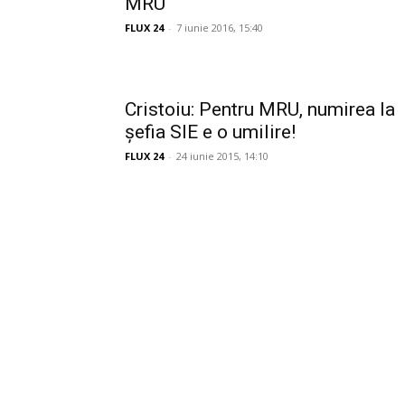
MRU
FLUX 24
-
7 iunie 2016, 15:40
Cristoiu: Pentru MRU, numirea la
șefia SIE e o umilire!
FLUX 24
-
24 iunie 2015, 14:10