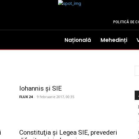
POLITICĂ DE C
Națională
Mehedinți
Iohannis și SIE
FLUX 24
-
9 februarie 2017, 00:35
i
Constituţia şi Legea SIE, prevederi