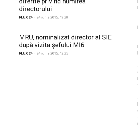
diferite privind numirea
directorului
FLUX 24
-
24 iunie 2015, 19:30
MRU, nominalizat director al SIE
după vizita șefului MI6
FLUX 24
-
24 iunie 2015, 12:35