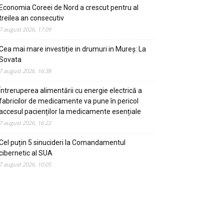
Economia Coreei de Nord a crescut pentru al
treilea an consecutiv
7 august 2026, 17:09
Cea mai mare investiție in drumuri in Mureș: La
Sovata
7 august 2026, 16:38
Întreruperea alimentării cu energie electrică a
fabricilor de medicamente va pune în pericol
accesul pacienților la medicamente esențiale
7 august 2026, 16:22
Cel puțin 5 sinucideri la Comandamentul
cibernetic al SUA
7 august 2026, 10:05