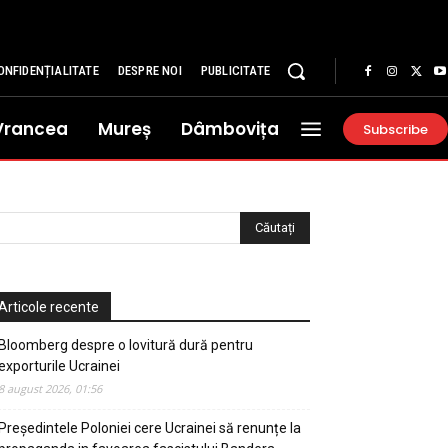
ONFIDENȚIALITATE
DESPRE NOI
PUBLICITATE
Vrancea
Mureș
Dâmbovița
Subscribe
Articole recente
Bloomberg despre o lovitură dură pentru
exporturile Ucrainei
8 august 2026, 01:56
Președintele Poloniei cere Ucrainei să renunțe la