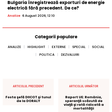
Bulgaria înregistrează exporturi de energie
electrică fără precedent. De ce?
Analize
6 August 2026, 12:10
Categorii populare
ANALIZE
HIGHLIGHT
EXTERNE
SPECIAL
SOCIAL
POLITICA
DEZVALUIRI
ARTICOLUL PRECEDENT
ARTICOLUL URMĂTOR
Fosta şefă DIICOT şi tunul
Raport UE: România,
de la DORALY
speranţă scăzută de
viaţă şi rată ridicată a
mortalităţii