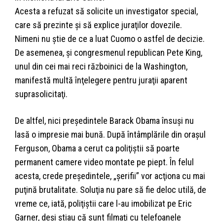
Acesta a refuzat să solicite un investigator special,
care să prezinte şi să explice juraţilor dovezile.
Nimeni nu ştie de ce a luat Cuomo o astfel de decizie.
De asemenea, şi congresmenul republican Pete King,
unul din cei mai reci războinici de la Washington,
manifestă multă înţelegere pentru juraţii aparent
suprasolicitaţi.
De altfel, nici preşedintele Barack Obama însuşi nu
lasă o impresie mai bună. După întâmplările din oraşul
Ferguson, Obama a cerut ca poliţiştii să poarte
permanent camere video montate pe piept. În felul
acesta, crede preşedintele, „şerifii” vor acţiona cu mai
puţină brutalitate. Soluţia nu pare să fie deloc utilă, de
vreme ce, iată, poliţiştii care l-au imobilizat pe Eric
Garner, deşi ştiau că sunt filmaţi cu telefoanele