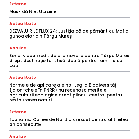
Externe
Musk dă Niet Ucrainei
Actualitate
DEZVĂLUIRILE FLUX 24: Justiția dă de pământ cu Mafia
gunoaielor din Târgu Mureș
Analize
Serial video inedit de promovare pentru Târgu Mureș
drept destinație turistică ideală pentru familiile cu
copii
Actualitate
Normele de aplicare ale noii Legi a Biodiversității
(jalon-cheie în PNRR) nu recunosc meritele
agriculturii ecologice drept pilonul central pentru
restaurarea naturii
Externe
Economia Coreei de Nord a crescut pentru al treilea
an consecutiv
Analize