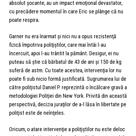
absolut şocante, au un impact emoţional devastator,
cu precădere momentul în care Eric se plânge că nu
poate respira.
Garner nu era înarmat şi nici nu a opus rezistenţă
fizică împotriva poliţiştilor, care mai întâi l-au
încercuit, apoi l-au trântit la pământ. Desigur, ei nu
puteau să ştie că bărbatul de 43 de ani şi 150 de kg
suferă de astm. Cu toate acestea, intervenţia lor nu
poate fi sub nicio formă justificată. Sugrumarea lui de
către poliţistul Daniel P. reprezintă o încălcare gravă a
metodologiei Poliţiei din New York. Privită din această
perspectivă, decizia juraţilor de a-l lăsa în libertate pe
poliţist este de neînţeles.
Oricum, o atare intervenţie a poliţiştilor nu este deloc