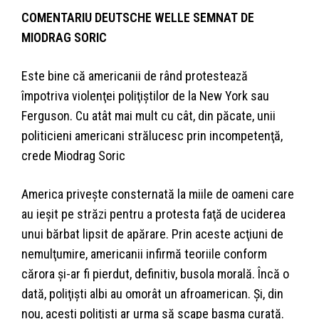
COMENTARIU DEUTSCHE WELLE SEMNAT DE
MIODRAG SORIC
Este bine că americanii de rând protestează
împotriva violenţei poliţiştilor de la New York sau
Ferguson. Cu atât mai mult cu cât, din păcate, unii
politicieni americani strălucesc prin incompetenţă,
crede Miodrag Soric
America priveşte consternată la miile de oameni care
au ieşit pe străzi pentru a protesta faţă de uciderea
unui bărbat lipsit de apărare. Prin aceste acţiuni de
nemulţumire, americanii infirmă teoriile conform
cărora şi-ar fi pierdut, definitiv, busola morală. Încă o
dată, poliţişti albi au omorât un afroamerican. Şi, din
nou, aceşti poliţişti ar urma să scape basma curată.