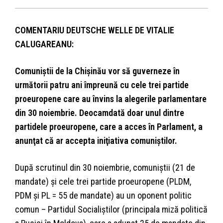
COMENTARIU DEUTSCHE WELLE DE VITALIE
CALUGAREANU:
Comuniştii de la Chişinău vor să guverneze în
următorii patru ani împreună cu cele trei partide
proeuropene care au învins la alegerile parlamentare
din 30 noiembrie. Deocamdată doar unul dintre
partidele proeuropene, care a acces în Parlament, a
anunţat că ar accepta iniţiativa comuniştilor.
După scrutinul din 30 noiembrie, comuniştii (21 de
mandate) şi cele trei partide proeuropene (PLDM,
PDM şi PL = 55 de mandate) au un oponent politic
comun – Partidul Socialiştilor (principala miză politică