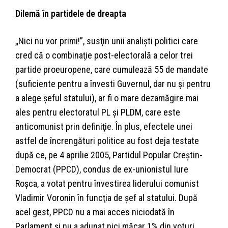
Dilemă în partidele de dreapta
„Nici nu vor primi!”, susţin unii analişti politici care
cred că o combinaţie post-electorală a celor trei
partide proeuropene, care cumulează 55 de mandate
(suficiente pentru a învesti Guvernul, dar nu şi pentru
a alege şeful statului), ar fi o mare dezamăgire mai
ales pentru electoratul PL şi PLDM, care este
anticomunist prin definiţie. În plus, efectele unei
astfel de încrengături politice au fost deja testate
după ce, pe 4 aprilie 2005, Partidul Popular Creştin-
Democrat (PPCD), condus de ex-unionistul Iure
Roşca, a votat pentru învestirea liderului comunist
Vladimir Voronin în funcţia de şef al statului. După
acel gest, PPCD nu a mai acces niciodată în
Parlament şi nu a adunat nici măcar 1% din voturi.