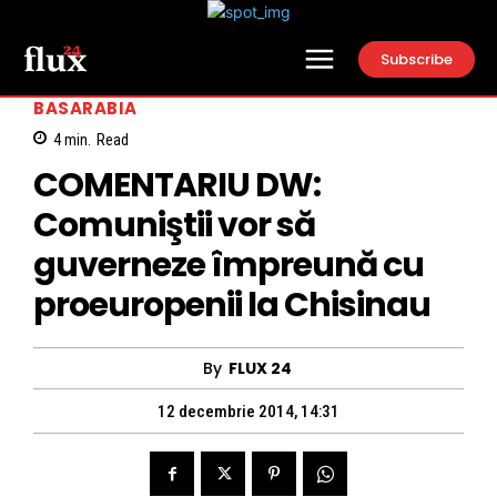
Subscribe
BASARABIA
4
min.
Read
COMENTARIU DW:
Comuniştii vor să
guverneze împreună cu
proeuropenii la Chisinau
By
FLUX 24
12 decembrie 2014, 14:31