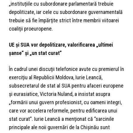
„instituțiile cu subordonare parlamentară trebuie
depolitizate, iar cele cu subordonare guvernamentală
trebuie să fie împărţite strict între membrii viitoarei
coaliţii proeuropene.
UE şi SUA vor depolitizare, valorificarea „ultimei
şanse” şi „un stat curat”
În cadrul unei discuţii telefonice avute cu premierul în
exerciţiu al Republicii Moldova, Iurie Leancă,
subsecretarul de stat al SUA pentru afaceri europene
şi eurasiatice, Victoria Nuland, a insistat asupra
„formării unui guvern profesionist, cu oameni integri,
care vor accelera reformele, pentru edificarea unui
stat curat”. Iurie Leancă a menţionat că “sarcinile
principale ale noii guvernări de la Chişinău sunt