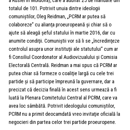
a Rusiei în Moldova), care a adunat 25 de mandate din
totalul de 101. Potrivit unuia dintre ideologii
comuniştilor, Oleg Reidman, „PCRM ar putea să
colaboreze” cu alianţa proeuropeană şi chiar să o
ajute să aleagă şeful statului în martie 2016, dar cu
anumite condiţii. Comuniştii vor să li se „încredinţeze
controlul asupra unor instituţii ale statutului” cum ar
fi Consiliul Coordonator al Audiovizualului şi Comisia
Electorală Centrală. Reidman a mai spus că PCRM ar
putea chiar să formeze o coaliţie largă cu cele trei
partide şi să participe împreună la guvernare, dar a
precizat că decizia finală în acest sens urmează a fi
luată la Plenara Comitetului Central al PCRM, care va
avea loc sâmbătă. Potrivit ideologului comuniştilor,
PCRM nu a primit deocamdată vreo invitaţie oficială la
negocieri din partea celor trei partide proeuropene.