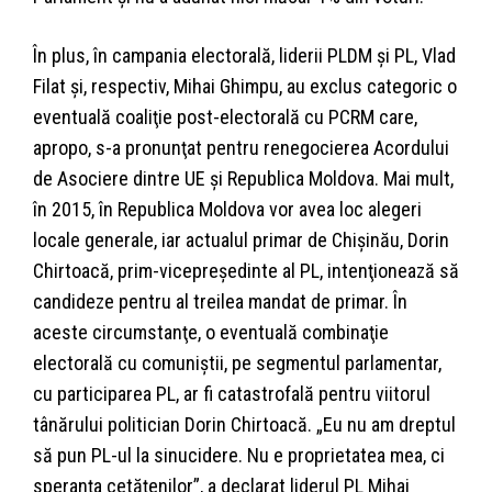
În plus, în campania electorală, liderii PLDM şi PL, Vlad
Filat şi, respectiv, Mihai Ghimpu, au exclus categoric o
eventuală coaliţie post-electorală cu PCRM care,
apropo, s-a pronunţat pentru renegocierea Acordului
de Asociere dintre UE şi Republica Moldova. Mai mult,
în 2015, în Republica Moldova vor avea loc alegeri
locale generale, iar actualul primar de Chişinău, Dorin
Chirtoacă, prim-vicepreşedinte al PL, intenţionează să
candideze pentru al treilea mandat de primar. În
aceste circumstanţe, o eventuală combinaţie
electorală cu comuniştii, pe segmentul parlamentar,
cu participarea PL, ar fi catastrofală pentru viitorul
tânărului politician Dorin Chirtoacă. „Eu nu am dreptul
să pun PL-ul la sinucidere. Nu e proprietatea mea, ci
speranța cetățenilor”, a declarat liderul PL Mihai