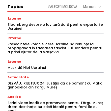
Topics
#ALEGERIMOLDOVA
Mai mult
Externe
Bloomberg despre o lovitură dură pentru exporturile
Ucrainei
Externe
Președintele Poloniei cere Ucrainei să renunțe la
propaganda in favoarea fascistului Bandera pentru
a primi ajutor de la Varșovia
Externe
Musk dă Niet Ucrainei
Actualitate
DEZVĂLUIRILE FLUX 24: Justiția dă de pământ cu Mafia
gunoaielor din Târgu Mureș
Analize
Serial video inedit de promovare pentru Târgu Mureș
drept destinație turistică ideală pentru familiile cu
copii