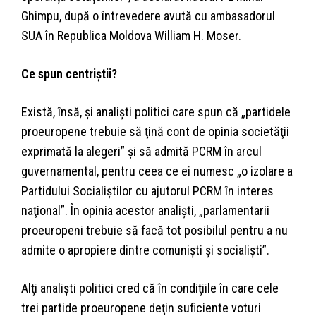
Ghimpu, după o întrevedere avută cu ambasadorul
SUA în Republica Moldova William H. Moser.
Ce spun centriştii?
Există, însă, şi analişti politici care spun că „partidele
proeuropene trebuie să ţină cont de opinia societăţii
exprimată la alegeri” şi să admită PCRM în arcul
guvernamental, pentru ceea ce ei numesc „o izolare a
Partidului Socialiştilor cu ajutorul PCRM în interes
naţional”. În opinia acestor analişti, „parlamentarii
proeuropeni trebuie să facă tot posibilul pentru a nu
admite o apropiere dintre comunişti şi socialişti”.
Alţi analişti politici cred că în condiţiile în care cele
trei partide proeuropene deţin suficiente voturi