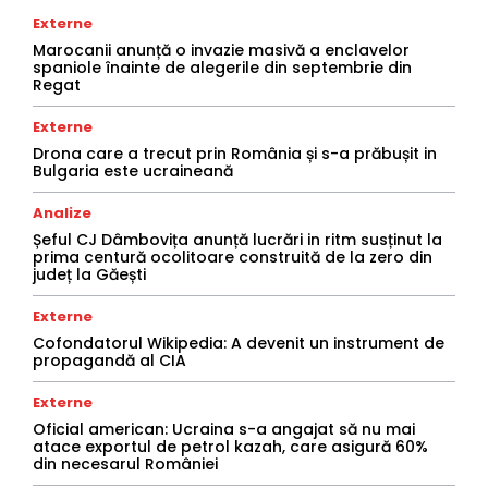
Externe
Marocanii anunță o invazie masivă a enclavelor
spaniole înainte de alegerile din septembrie din
Regat
Externe
Drona care a trecut prin România și s-a prăbușit in
Bulgaria este ucraineană
Analize
Șeful CJ Dâmbovița anunță lucrări in ritm susținut la
prima centură ocolitoare construită de la zero din
județ la Găești
Externe
Cofondatorul Wikipedia: A devenit un instrument de
propagandă al CIA
Externe
Oficial american: Ucraina s-a angajat să nu mai
atace exportul de petrol kazah, care asigură 60%
din necesarul României