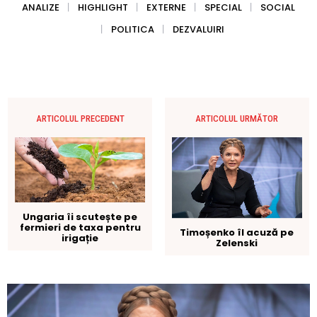
ANALIZE
HIGHLIGHT
EXTERNE
SPECIAL
SOCIAL
POLITICA
DEZVALUIRI
ARTICOLUL PRECEDENT
ARTICOLUL URMĂTOR
Ungaria îi scutește pe
fermieri de taxa pentru
Timoșenko îl acuză pe
irigație
Zelenski