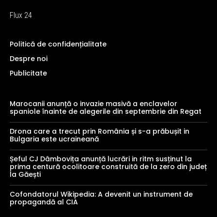
Flux 24
Politică de confidențialitate
Despre noi
Publicitate
Marocanii anunță o invazie masivă a enclavelor
spaniole înainte de alegerile din septembrie din Regat
Drona care a trecut prin România și s-a prăbușit in
Bulgaria este ucraineană
Șeful CJ Dâmbovița anunță lucrări in ritm susținut la
prima centură ocolitoare construită de la zero din județ
la Găești
Cofondatorul Wikipedia: A devenit un instrument de
propagandă al CIA