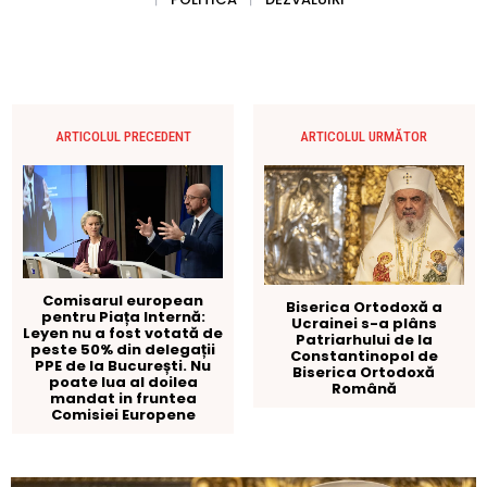
ARTICOLUL PRECEDENT
ARTICOLUL URMĂTOR
Comisarul european
Biserica Ortodoxă a
pentru Piața Internă:
Ucrainei s-a plâns
Leyen nu a fost votată de
Patriarhului de la
peste 50% din delegații
Constantinopol de
PPE de la București. Nu
Biserica Ortodoxă
poate lua al doilea
Română
mandat in fruntea
Comisiei Europene