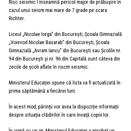
Risc seismic I înseamnă pericol major de prăbușire în
cazul unui seism mai mare de 7 grade pe scara
Richter.
Liceul „Nicolae Iorga” din București, Școala Gimnazială
„Voievod Nicolae Basarab” din București, Școala
Gimnazială „Avram Iancu” din București sau Școlile nr.
94 din București și nr. 96 din Capitală sunt câteva din
zecile de școli aflate în riscm seismic.
Ministerul Educației spune că lista va fi actualizată în
prima săptămână a fiecărei luni.
În acest mod, părinții vor avea la dispoziție informații
despre situația clădirilor în care învață copiii lor.
În urmă cu un an, Ministerul Educației a aprobat un