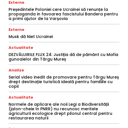
Externe
Președintele Poloniei cere Ucrainei să renunțe la
propaganda in favoarea fascistului Bandera pentru
a primi ajutor de la Varșovia
Externe
Musk dă Niet Ucrainei
Actualitate
DEZVĂLUIRILE FLUX 24: Justiția dă de pământ cu Mafia
gunoaielor din Târgu Mureș
Analize
Serial video inedit de promovare pentru Târgu Mureș
drept destinație turistică ideală pentru familiile cu
copii
Actualitate
Normele de aplicare ale noii Legi a Biodiversității
(jalon-cheie în PNRR) nu recunosc meritele
agriculturii ecologice drept pilonul central pentru
restaurarea naturii