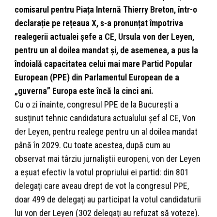
comisarul pentru Piața Internă Thierry Breton, într-o
declarație pe rețeaua X, s-a pronunțat împotriva
realegerii actualei șefe a CE, Ursula von der Leyen,
pentru un al doilea mandat și, de asemenea, a pus la
îndoială capacitatea celui mai mare Partid Popular
European (PPE) din Parlamentul European de a
„guverna” Europa este încă la cinci ani.
Cu o zi înainte, congresul PPE de la București a
susținut tehnic candidatura actualului șef al CE, Von
der Leyen, pentru realege pentru un al doilea mandat
până în 2029. Cu toate acestea, după cum au
observat mai târziu jurnaliştii europeni, von der Leyen
a eşuat efectiv la votul propriului ei partid: din 801
delegaţi care aveau drept de vot la congresul PPE,
doar 499 de delegaţi au participat la votul candidaturii
lui von der Leyen (302 delegaţi au refuzat să voteze).