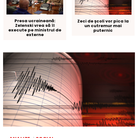
Presa ucraineană:
Zeci de școli vor pica la
Zelenski vrea să îl
un cutremur mai
execute pe ministrul de
puternic
externe